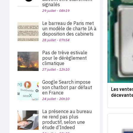
signalés
29 juillet - 08h19
Le barreau de Paris met
un modèle de charte IA à
disposition des cabinets
28 juillet - 07h54
Pas de trève estivale
pour le dérèglement
climatique
27 juillet - 12h10
Google Search impose
son chatbot par défaut
Les vente
en France
décevant
24 juillet - 20h10
La présence au bureau
ne rend pas plus
productif, selon une
étude d’Indeed