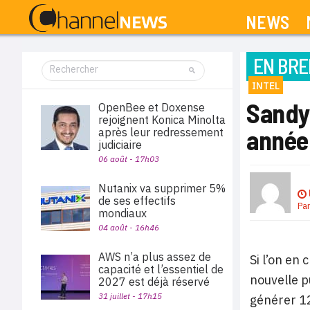
NEWS
EN BRE
INTEL
Sandy 
OpenBee et Doxense
rejoignent Konica Minolta
année
après leur redressement
judiciaire
06 août - 17h03
Nutanix va supprimer 5%
de ses effectifs
Pa
mondiaux
04 août - 16h46
AWS n’a plus assez de
Si l’on en 
capacité et l’essentiel de
nouvelle p
2027 est déjà réservé
31 juillet - 17h15
générer 125