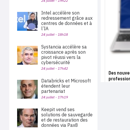
24 juillet - 19h22
Intel accélère son
redressement grâce aux
centres de données et à
l’IA
24 juillet - 18h18
Systancia accélère sa
croissance après son
pivot réussi vers la
cybersécurité
24 juillet - 17h42
Des nouve
professio
Databricks et Microsoft
étendent leur
partenariat
24 juillet - 17h19
Keepit vend ses
solutions de sauvegarde
et de restauration des
données via Pax8