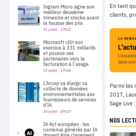
En tant qu
Ingram Micro signe son
meilleur deuxième
clients, p
trimestre et stocke avant
la hausse des prix
31 juillet - 17h11
LA NEWS
Microsoft clôt son
L'act
exercice à 331 milliards
et pousse ses
L'essenti
partenaires vers la
dans votr
facturation à l’usage
31 juillet - 17h06
L’Arcep va élargir sa
Parmi les 
collecte de données
environnementales aux
2017, Laur
fournisseurs de services
Sage Live 
d’IA
30 juillet - 07h17
NOS LECT
IA Act européen : les
contenus générés par IA
doivent être clairement