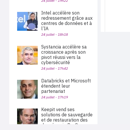
24 juillet - 19h22
Intel accélère son
redressement grâce aux
centres de données et à
l’IA
24 juillet - 18h18
Systancia accélère sa
croissance après son
pivot réussi vers la
cybersécurité
24 juillet - 17h42
Databricks et Microsoft
étendent leur
partenariat
24 juillet - 17h19
Keepit vend ses
solutions de sauvegarde
et de restauration des
données via Pax8