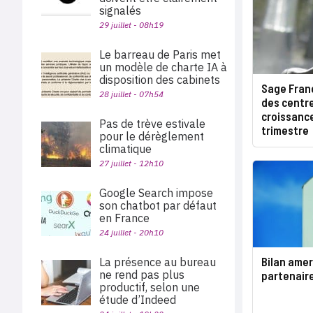
signalés
29 juillet - 08h19
Le barreau de Paris met
un modèle de charte IA à
disposition des cabinets
Sage Franc
28 juillet - 07h54
des centr
croissanc
Pas de trève estivale
trimestre
pour le dérèglement
climatique
27 juillet - 12h10
Google Search impose
son chatbot par défaut
en France
24 juillet - 20h10
Bilan amer
La présence au bureau
ne rend pas plus
partenair
productif, selon une
étude d’Indeed