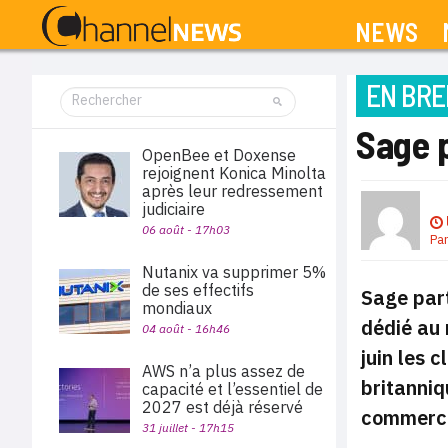
NEWS
EN BRE
Sage p
OpenBee et Doxense
rejoignent Konica Minolta
après leur redressement
judiciaire
06 août - 17h03
Pa
Nutanix va supprimer 5%
de ses effectifs
Sage par
mondiaux
dédié au 
04 août - 16h46
juin les 
AWS n’a plus assez de
britanniq
capacité et l’essentiel de
2027 est déjà réservé
commercia
31 juillet - 17h15