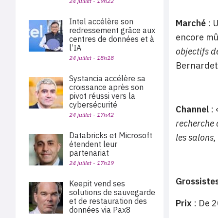
24 juillet - 19h22
Intel accélère son
Marché
: 
redressement grâce aux
encore mûr
centres de données et à
l’IA
objectifs 
24 juillet - 18h18
Bernardet
Systancia accélère sa
croissance après son
pivot réussi vers la
cybersécurité
Channel
: 
24 juillet - 17h42
recherche
Databricks et Microsoft
les s
alons,
étendent leur
partenariat
24 juillet - 17h19
Grossiste
Keepit vend ses
solutions de sauvegarde
et de restauration des
Prix
:
De 2
données via Pax8