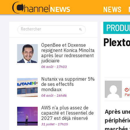
NEWS
PRODUI
Plexto
OpenBee et Doxense
rejoignent Konica Minolta
après leur redressement
judiciaire
06 août - 17h03
Nutanix va supprimer 5%
de ses effectifs
mondiaux
Pa
04 août - 16h46
AWS n’a plus assez de
Après une
capacité et l’essentiel de
2027 est déjà réservé
périphér
31 juillet - 17h15
marchés 