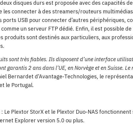
 deux disques durs est proposée avec des capacités de 2
e les connecter à des streamers/routeurs multimédias
s ports USB pour connecter d’autres périphériques, 
 comme un serveur FTP dédié. Enfin, il est possible de
s produits sont destinés aux
particuliers, aux professi
s.
uits
sont très fiables. Ils disposent d’une interface utilisat
sont garantis 2 ans dans l’UE, en Norvège et en Suisse. Le
iel Bernardet
d’Avantage-Technologies, le
r
eprésentan
et le Portugal.
:
Le Plextor StorX
et le Plextor Duo-NAS fonctionnent 
nternet Explorer version 5.0 ou plus.