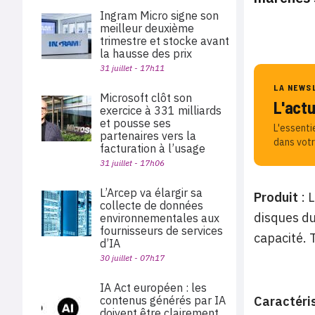
Ingram Micro signe son
meilleur deuxième
trimestre et stocke avant
la hausse des prix
31 juillet - 17h11
LA NEWS
Microsoft clôt son
L'act
exercice à 331 milliards
et pousse ses
L'essenti
partenaires vers la
dans votr
facturation à l’usage
31 juillet - 17h06
L’Arcep va élargir sa
Produit
:
L
collecte de données
disques du
environnementales aux
fournisseurs de services
capacité. 
d’IA
30 juillet - 07h17
IA Act européen : les
contenus générés par IA
Caractéri
doivent être clairement