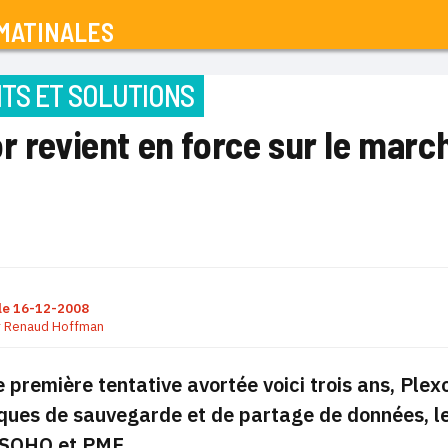
MATINALES
TS ET SOLUTIONS
r revient en force sur le mar
le
16-12-2008
r
Renaud Hoffman
 première tentative avortée voici trois ans, Ple
iques de sauvegarde et de partage de données
, 
SOHO et PME.