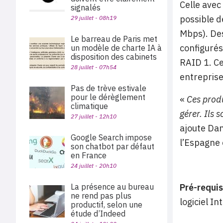
Celle avec
signalés
possible d
29 juillet - 08h19
Mbps). De
Le barreau de Paris met
configurés
un modèle de charte IA à
disposition des cabinets
RAID 1.
Ce
28 juillet - 07h54
entreprise
Pas de trève estivale
pour le dérèglement
«
Ces prod
climatique
gérer. Ils 
27 juillet - 12h10
ajoute
Dan
Google Search impose
l’Espagne 
son chatbot par défaut
en France
24 juillet - 20h10
La présence au bureau
Pré-requis
ne rend pas plus
logiciel I
productif, selon une
étude d’Indeed