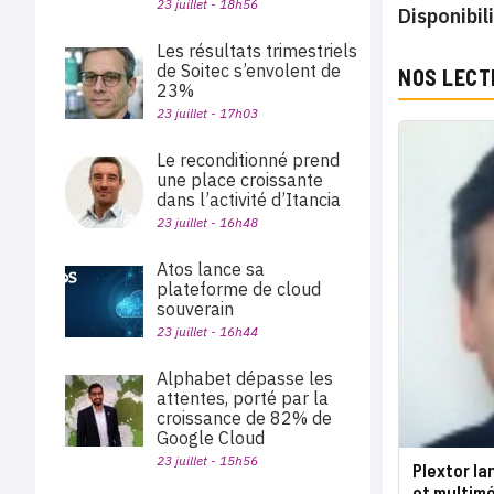
23 juillet - 18h56
Disponibil
Les résultats trimestriels
de Soitec s’envolent de
NOS LECT
23%
23 juillet - 17h03
Le reconditionné prend
une place croissante
dans l’activité d’Itancia
23 juillet - 16h48
Atos lance sa
plateforme de cloud
souverain
23 juillet - 16h44
Alphabet dépasse les
attentes, porté par la
croissance de 82% de
Google Cloud
23 juillet - 15h56
Plextor la
et multimé