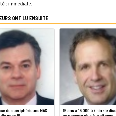
ité
: immédiate.
EURS ONT LU ENSUITE
nce des périphériques NAS
15 ans à 15 000 tr/min : le di
dia sans fil
ne passera plus à la vitesse