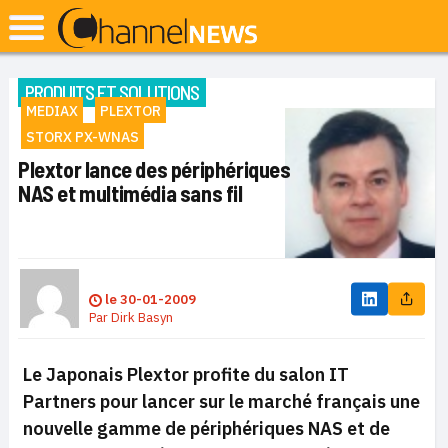
PRODUITS ET SOLUTIONS
MEDIAX
PLEXTOR
STORX PX-WNAS
Plextor lance des périphériques
NAS et multimédia sans fil
le
30-01-2009
Par
Dirk Basyn
Le Japonais Plextor profite du salon IT
Partners pour lancer sur le marché français une
nouvelle gamme de périphériques NAS et de