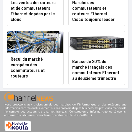
Les ventes de routeurs
Marché des
et de commutateurs
commutateurs et
Ethernet dopées par le
routeurs Ethernet :
cloud
Cisco toujours leader
Recul du marché
Baisse de 20% du
européen des
marché français des
commutateurs et
commutateurs Ethernet
routeurs
au deuxième trimestre
Nous proposons aux professionnels des marchés de l'informatique et des télécoms une
information centrée exclusivement sur les problématiques business, les pratiques métiers de
l'ensemble des acteurs du channel français (Constructeurs informatique et télécoms,
éditeurs, distributeurs, revendeurs, opérateurs, ISV, MSP, VARs,...)