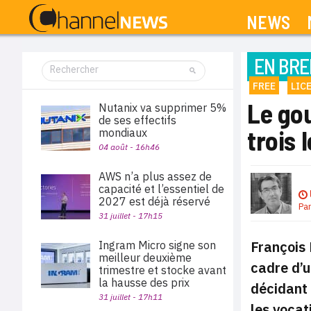
NEWS
EN BRE
FREE
LIC
Le go
Nutanix va supprimer 5%
de ses effectifs
trois 
mondiaux
04 août - 16h46
AWS n’a plus assez de
capacité et l’essentiel de
2027 est déjà réservé
Pa
31 juillet - 17h15
François 
Ingram Micro signe son
meilleur deuxième
cadre d’u
trimestre et stocke avant
la hausse des prix
décidant 
31 juillet - 17h11
les vocat