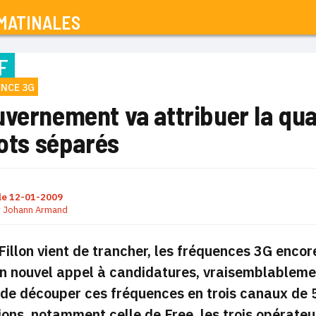
MATINALES
F
ENCE 3G
uvernement va attribuer la qua
lots séparés
le
12-01-2009
r
Johann Armand
Fillon vient de trancher, les fréquences 3G encor
n nouvel appel à candidatures, vraisemblablement
de découper ces fréquences en trois canaux de 5
ions, notamment celle de Free, les trois opérateu