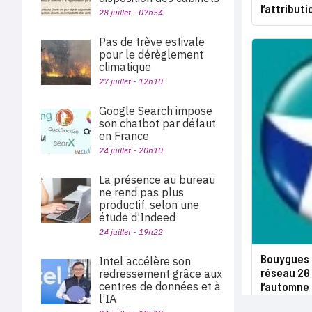
l’attribut
28 juillet - 07h54
Pas de trève estivale
pour le dérèglement
climatique
27 juillet - 12h10
Google Search impose
son chatbot par défaut
en France
24 juillet - 20h10
La présence au bureau
ne rend pas plus
productif, selon une
étude d’Indeed
24 juillet - 19h22
Bouygues 
Intel accélère son
réseau 2G 
redressement grâce aux
centres de données et à
l’automne
l’IA