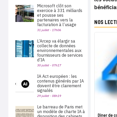
Microsoft clôt son
bénéficia
exercice à 331 milliards
et pousse ses
partenaires vers la
NOS LECT
facturation à l’usage
31 juillet - 17h06
L’Arcep va élargir sa
collecte de données
environnementales aux
fournisseurs de services
d’IA
30 juillet - 07h17
IA Act européen : les
contenus générés par IA
doivent être clairement
signalés
29 juillet - 08h19
Le barreau de Paris met
un modèle de charte IA à
Dîner de c
disposition des cabinets