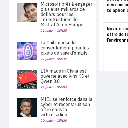
Microsoft prêt à engager
des commu
plusieurs milliards de
téléphoni
dollars pour les
infrastructures de
Mistral AI en Europe
Novatim l
21 juillet - 16h25
offre de t
l’environ
La Cnil impose le
consentement pour les
pixels de suivi d’emails
21 juillet - 06h39
L’IA made in China est
ouverte avec Kimi K3 et
Qwen 3.8
21 juillet - 05h04
MIEL se renforce dans la
cyber et reconstruit son
offre dans la
virtualisation
20 juillet - 15h26