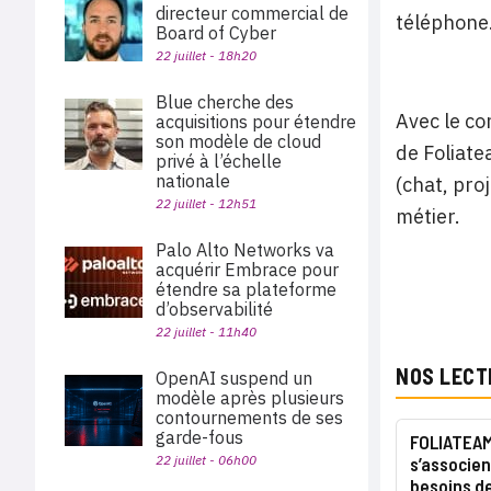
directeur commercial de
téléphone.
Board of Cyber
22 juillet - 18h20
Blue cherche des
Avec le co
acquisitions pour étendre
son modèle de cloud
de Foliate
privé à l’échelle
nationale
(chat, pro
22 juillet - 12h51
métier.
Palo Alto Networks va
acquérir Embrace pour
étendre sa plateforme
d’observabilité
22 juillet - 11h40
NOS LECT
OpenAI suspend un
modèle après plusieurs
contournements de ses
garde-fous
FOLIATEAM
22 juillet - 06h00
s’associe
besoins de