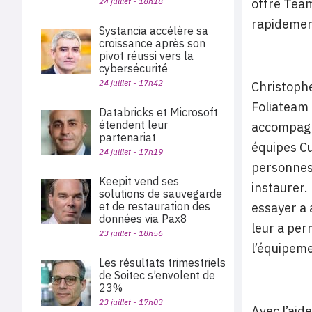
24 juillet - 18h18
offre Team
rapidemen
Systancia accélère sa
croissance après son
pivot réussi vers la
cybersécurité
24 juillet - 17h42
Christophe
Foliateam a
Databricks et Microsoft
étendent leur
accompagn
partenariat
équipes Cu
24 juillet - 17h19
personnes 
Keepit vend ses
instaurer.
solutions de sauvegarde
et de restauration des
essayer a a
données via Pax8
leur a per
23 juillet - 18h56
l’équipeme
Les résultats trimestriels
de Soitec s’envolent de
23%
23 juillet - 17h03
Avec l’aid