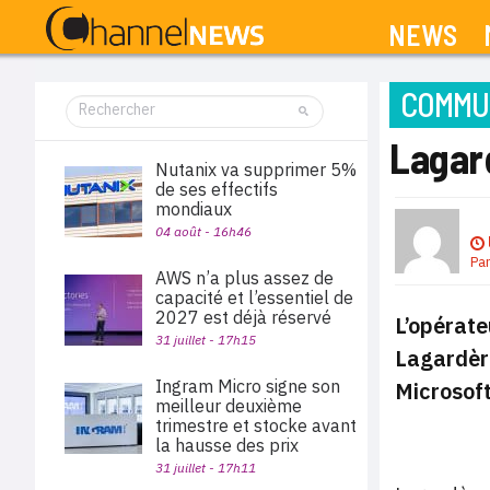
NEWS
COMMUN
Lagard
Nutanix va supprimer 5%
de ses effectifs
mondiaux
04 août - 16h46
Pa
AWS n’a plus assez de
capacité et l’essentiel de
2027 est déjà réservé
L’opérat
31 juillet - 17h15
Lagardère
Ingram Micro signe son
Microsoft
meilleur deuxième
trimestre et stocke avant
la hausse des prix
31 juillet - 17h11