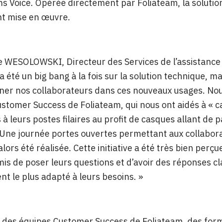
s Voice. Opérée directement par Foliateam, la solution
t mise en œuvre.
 WESOLOWSKI, Directeur des Services de l’assistance a
 été un big bang à la fois sur la solution technique, mais 
er nos collaborateurs dans ces nouveaux usages. Nou
stomer Success de Foliateam, qui nous ont aidés à « ca
à leurs postes filaires au profit de casques allant de 
 Une journée portes ouvertes permettant aux collaborat
lors été réalisée. Cette initiative a été très bien perç
mis de poser leurs questions et d’avoir des réponses cla
nt le plus adapté à leurs besoins. »
e des équipes Customer Success de Foliateam, des for