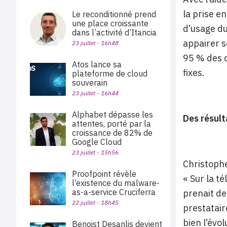
la prise e
Le reconditionné prend
une place croissante
d’usage du
dans l’activité d’Itancia
appairer s
23 juillet - 16h48
95 % des c
Atos lance sa
fixes.
plateforme de cloud
souverain
23 juillet - 16h44
Alphabet dépasse les
Des résult
attentes, porté par la
croissance de 82% de
Google Cloud
23 juillet - 15h56
Christophe
Proofpoint révèle
« Sur la t
l’existence du malware-
as-a-service Cruciferra
prenait de
22 juillet - 18h45
prestatair
bien l’évo
Benoist Desanlis devient