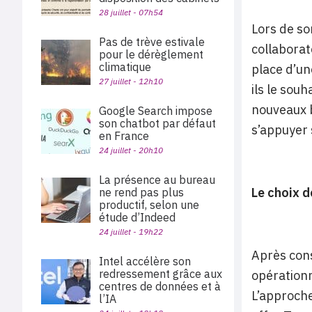
28 juillet - 07h54
Lors de so
Pas de trève estivale
collaborat
pour le dérèglement
climatique
place d’une
27 juillet - 12h10
ils le sou
nouveaux b
Google Search impose
son chatbot par défaut
s’appuyer 
en France
24 juillet - 20h10
La présence au bureau
Le choix 
ne rend pas plus
productif, selon une
étude d’Indeed
24 juillet - 19h22
Après cons
Intel accélère son
redressement grâce aux
opérationn
centres de données et à
L’approche
l’IA