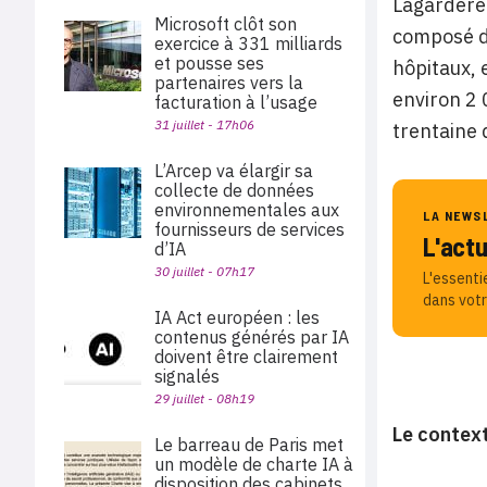
Lagardère 
Microsoft clôt son
composé de
exercice à 331 milliards
et pousse ses
hôpitaux, 
partenaires vers la
environ 2 
facturation à l’usage
31 juillet - 17h06
trentaine 
L’Arcep va élargir sa
collecte de données
environnementales aux
LA NEWS
fournisseurs de services
L'act
d’IA
30 juillet - 07h17
L'essenti
dans votr
IA Act européen : les
contenus générés par IA
doivent être clairement
signalés
29 juillet - 08h19
Le context
Le barreau de Paris met
un modèle de charte IA à
disposition des cabinets