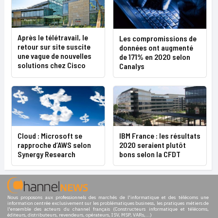
Après le télétravail, le
Les compromissions de
retour sur site suscite
données ont augmenté
une vague de nouvelles
de 171% en 2020 selon
solutions chez Cisco
Canalys
Cloud : Microsoft se
IBM France : les résultats
rapproche d’AWS selon
2020 seraient plutôt
Synergy Research
bons selon la CFDT
Nous proposons aux professionnels des marchés de l'informatique et des télécoms une
information centrée exclusivement sur les problématiques business, les pratiques métiers de
l'ensemble des acteurs du channel français (Constructeurs informatique et télécoms,
éditeurs, distributeurs, revendeurs, opérateurs, ISV, MSP, VARs,...)