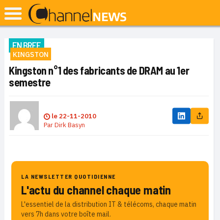
EN BREF
KINGSTON
Kingston n°1 des fabricants de DRAM au 1er
semestre
le
22-11-2010
Par
Dirk Basyn
LA NEWSLETTER QUOTIDIENNE
L'actu du channel chaque matin
L'essentiel de la distribution IT & télécoms, chaque matin
vers 7h dans votre boîte mail.