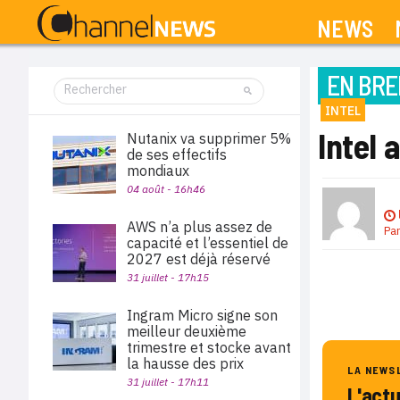
NEWS
EN BRE
INTEL
Intel
Nutanix va supprimer 5%
de ses effectifs
mondiaux
04 août - 16h46
AWS n’a plus assez de
Pa
capacité et l’essentiel de
2027 est déjà réservé
31 juillet - 17h15
Ingram Micro signe son
meilleur deuxième
trimestre et stocke avant
la hausse des prix
LA NEWS
31 juillet - 17h11
L'act