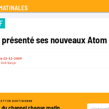
MATINALES
F
 a présenté ses nouveaux Atom
le
22-12-2009
r
Dirk Basyn
LETTER QUOTIDIENNE
u du channel chaque matin