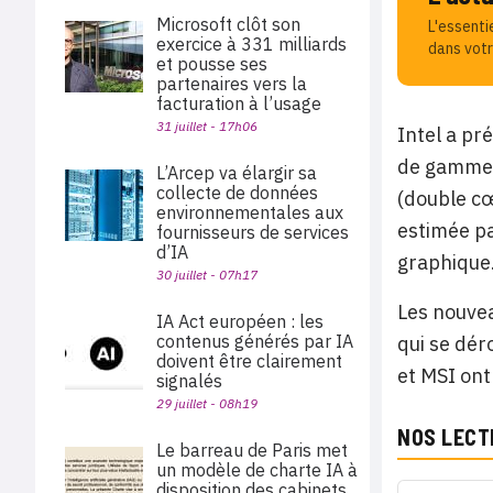
Microsoft clôt son
L'essenti
exercice à 331 milliards
dans votr
et pousse ses
partenaires vers la
facturation à l’usage
31 juillet - 17h06
Intel a p
de gamme. 
L’Arcep va élargir sa
collecte de données
(double cœ
environnementales aux
estimée pa
fournisseurs de services
d’IA
graphique
30 juillet - 07h17
Les nouvea
IA Act européen : les
contenus générés par IA
qui se dér
doivent être clairement
et MSI ont
signalés
29 juillet - 08h19
NOS LECT
Le barreau de Paris met
un modèle de charte IA à
disposition des cabinets