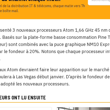
el de la distribution IT & télécoms, chaque matin vers 7h
e boîte mail.
résenté 3 nouveaux processeurs Atom 1,66 GHz 45 nm d
Basés sur la plate-forme basse consommation Pine Tr
ur) sont combinés avec la puce graphique NM10 Expres
r le fondeur à 20%. Notons que chaque processeur in
.
ux Atom devraient faire leur apparition sur le marché
oulera à Las Vegas début janvier. D’après le fondeur d
 adopté les nouveaux processeurs.
EURS ONT LU ENSUITE