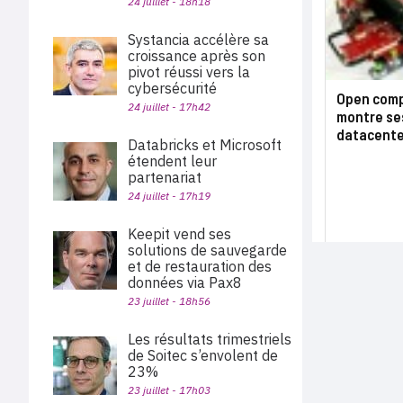
24 juillet - 18h18
Systancia accélère sa
croissance après son
pivot réussi vers la
cybersécurité
Open comp
24 juillet - 17h42
montre se
datacente
Databricks et Microsoft
étendent leur
partenariat
24 juillet - 17h19
Keepit vend ses
solutions de sauvegarde
et de restauration des
données via Pax8
23 juillet - 18h56
Les résultats trimestriels
de Soitec s’envolent de
23%
23 juillet - 17h03