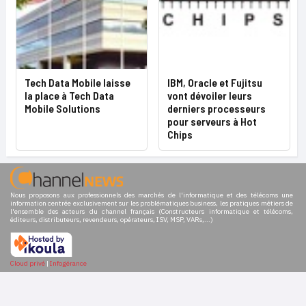
Tech Data Mobile laisse
IBM, Oracle et Fujitsu
la place à Tech Data
vont dévoiler leurs
Mobile Solutions
derniers processeurs
pour serveurs à Hot
Chips
Nous proposons aux professionnels des marchés de l'informatique et des télécoms une
information centrée exclusivement sur les problématiques business, les pratiques métiers de
l'ensemble des acteurs du channel français (Constructeurs informatique et télécoms,
éditeurs, distributeurs, revendeurs, opérateurs, ISV, MSP, VARs,...)
Cloud privé
|
Infogérance