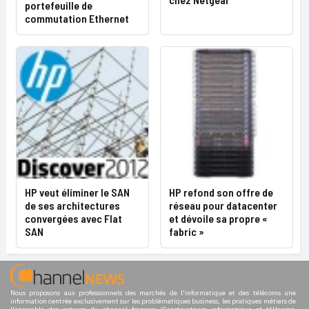
portefeuille de
commutation Ethernet
HP veut éliminer le SAN
HP refond son offre de
de ses architectures
réseau pour datacenter
convergées avec Flat
et dévoile sa propre «
SAN
fabric »
Nous proposons aux professionnels des marchés de l'informatique et des télécoms une
information centrée exclusivement sur les problématiques business, les pratiques métiers de