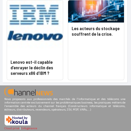
Les acteurs du stockage
souffrent de la crise.
Lenovo est-il capable
d’enrayer le déclin des
serveurs x86 d’IBM ?
Nous proposons aux professionnels des marchés de l'informatique et des télécoms une
information centrée exclusivement sur les problématiques business, les pratiques métiers de
l'ensemble des acteurs du channel français (Constructeurs informatique et télécoms,
éditeurs, distributeurs, revendeurs, opérateurs, ISV, MSP, VARs,...)
Cloud privé
|
Infogérance