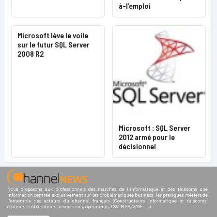
à-l’emploi
Microsoft lève le voile
sur le futur SQL Server
2008 R2
Microsoft : SQL Server
2012 armé pour le
décisionnel
Nous proposons aux professionnels des marchés de l'informatique et des télécoms une
information centrée exclusivement sur les problématiques business, les pratiques métiers de
l'ensemble des acteurs du channel français (Constructeurs informatique et télécoms,
éditeurs, distributeurs, revendeurs, opérateurs, ISV, MSP, VARs,...)