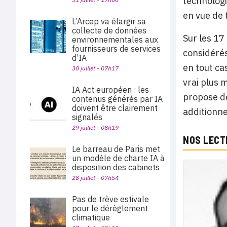
technolog
en vue de 
L’Arcep va élargir sa
collecte de données
Sur les 17
environnementales aux
fournisseurs de services
considérés
d’IA
en tout cas
30 juillet - 07h17
vrai plus 
IA Act européen : les
propose de
contenus générés par IA
doivent être clairement
additionnel
signalés
29 juillet - 08h19
NOS LECT
Le barreau de Paris met
un modèle de charte IA à
disposition des cabinets
28 juillet - 07h54
Pas de trève estivale
pour le dérèglement
climatique