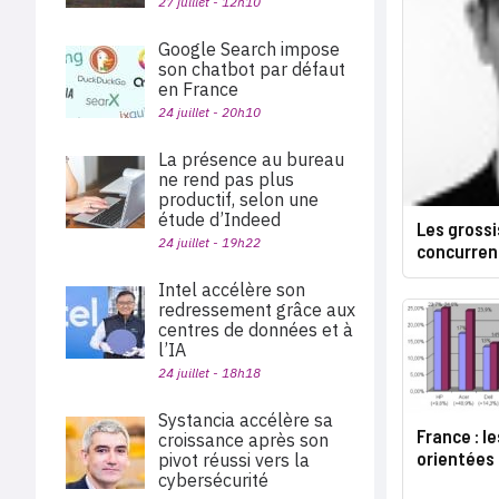
27 juillet - 12h10
Google Search impose
son chatbot par défaut
en France
24 juillet - 20h10
La présence au bureau
ne rend pas plus
productif, selon une
étude d’Indeed
Les grossi
24 juillet - 19h22
concurren
Intel accélère son
redressement grâce aux
centres de données et à
l’IA
24 juillet - 18h18
Systancia accélère sa
France : l
croissance après son
orientées
pivot réussi vers la
cybersécurité