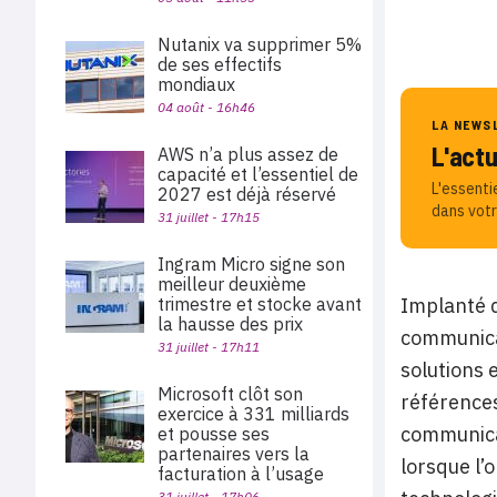
Nutanix va supprimer 5%
de ses effectifs
mondiaux
04 août - 16h46
LA NEWS
L'act
AWS n’a plus assez de
capacité et l’essentiel de
L'essenti
2027 est déjà réservé
dans votr
31 juillet - 17h15
Ingram Micro signe son
meilleur deuxième
Implanté d
trimestre et stocke avant
la hausse des prix
communicat
31 juillet - 17h11
solutions 
Microsoft clôt son
référence
exercice à 331 milliards
communicat
et pousse ses
partenaires vers la
lorsque l’
facturation à l’usage
31 juillet - 17h06