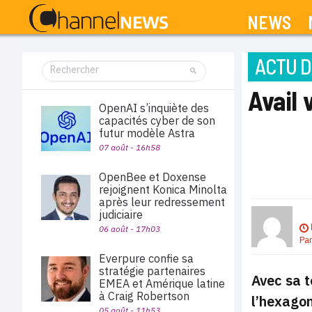
NEWS
ACTU D
Avail
OpenAI s’inquiète des
capacités cyber de son
futur modèle Astra
07 août - 16h58
OpenBee et Doxense
rejoignent Konica Minolta
après leur redressement
judiciaire
06 août - 17h03
Pa
Everpure confie sa
stratégie partenaires
Avec sa t
EMEA et Amérique latine
à Craig Robertson
l’hexagon
05 août - 11h53