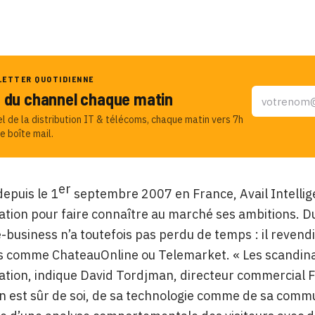
LETTER QUOTIDIENNE
u du channel chaque matin
el de la distribution IT & télécoms, chaque matin vers 7h
e boîte mail.
er
epuis le 1
septembre 2007 en France, Avail Intellig
ion pour faire connaître au marché ses ambitions. Dura
e-business n’a toutefois pas perdu de temps : il revend
s comme ChateauOnline ou Telemarket. « Les scandin
ion, indique David Tordjman, directeur commercial Fr
on est sûr de soi, de sa technologie comme de sa commu