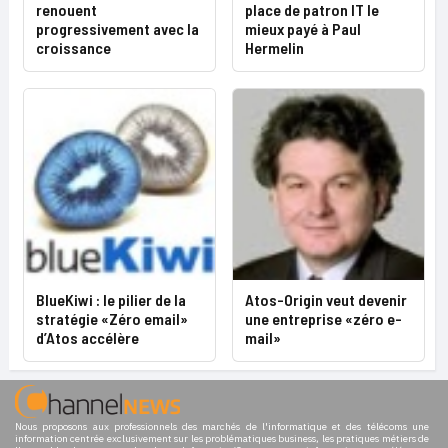
renouent
place de patron IT le
progressivement avec la
mieux payé à Paul
croissance
Hermelin
BlueKiwi : le pilier de la
Atos-Origin veut devenir
stratégie «Zéro email»
une entreprise «zéro e-
d’Atos accélère
mail»
Nous proposons aux professionnels des marchés de l'informatique et des télécoms une
information centrée exclusivement sur les problématiques business, les pratiques métiers de