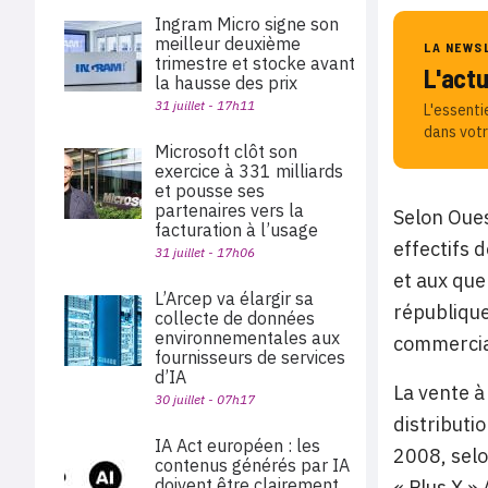
Ingram Micro signe son
meilleur deuxième
LA NEWS
trimestre et stocke avant
L'act
la hausse des prix
31 juillet - 17h11
L'essenti
dans votr
Microsoft clôt son
exercice à 331 milliards
et pousse ses
partenaires vers la
Selon Oues
facturation à l’usage
effectifs 
31 juillet - 17h06
et aux que
L’Arcep va élargir sa
république
collecte de données
environnementales aux
commerciau
fournisseurs de services
d’IA
La vente à
30 juillet - 07h17
distributi
IA Act européen : les
2008, selo
contenus générés par IA
doivent être clairement
« Plus X »