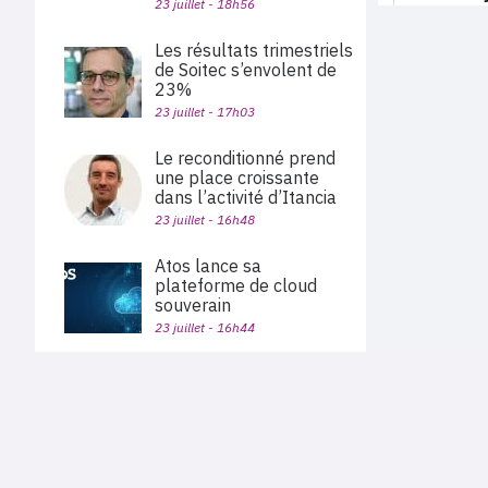
23 juillet - 18h56
Les résultats trimestriels
de Soitec s’envolent de
23%
23 juillet - 17h03
Le reconditionné prend
une place croissante
dans l’activité d’Itancia
23 juillet - 16h48
Atos lance sa
plateforme de cloud
souverain
23 juillet - 16h44
Alphabet dépasse les
attentes, porté par la
PLAN DU SITE
croissance de 82% de
Actu des sociétés
Google Cloud
Agenda
Nous proposons aux professionnels des marchés de
23 juillet - 15h56
En bref
l'informatique et des télécoms une information centrée
exclusivement sur les problématiques business, les pratiques
Expertises
métiers de l'ensemble des acteurs du channel français