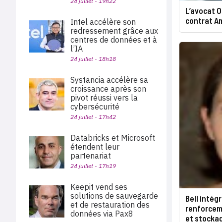
24 juillet - 19h22
L’avocat O
contrat A
Intel accélère son
redressement grâce aux
centres de données et à
l’IA
24 juillet - 18h18
Systancia accélère sa
croissance après son
pivot réussi vers la
cybersécurité
24 juillet - 17h42
Databricks et Microsoft
étendent leur
partenariat
24 juillet - 17h19
Keepit vend ses
solutions de sauvegarde
Bell intég
et de restauration des
renforcem
données via Pax8
et stocka