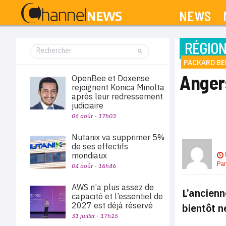
NEWS
RÉGIO
PACKARD BE
Angers
OpenBee et Doxense
rejoignent Konica Minolta
après leur redressement
judiciaire
06 août - 17h03
Nutanix va supprimer 5%
de ses effectifs
mondiaux
Pa
04 août - 16h46
AWS n’a plus assez de
L’ancienn
capacité et l’essentiel de
2027 est déjà réservé
bientôt n
31 juillet - 17h15