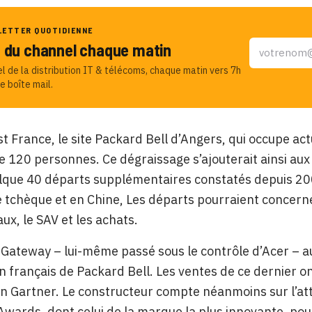
LETTER QUOTIDIENNE
u du channel chaque matin
el de la distribution IT & télécoms, chaque matin vers 7h
e boîte mail.
t France, le site Packard Bell d’Angers, qui occupe a
de 120 personnes.
Ce dégraissage s’ajouterait ainsi aux
lque 40 départs supplémentaires constatés depuis 2006
 tchèque et en Chine, Les départs pourraient concerne
x, le SAV et les achats.
 Gateway – lui-même passé sous le contrôle d’Acer – aur
on français de Packard Bell. Les ventes de ce dernier 
n Gartner. Le constructeur compte néanmoins sur l’att
 Awards, dont celui de la marque la plus innovante, pou