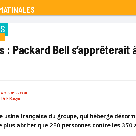
MATINALES
NS
LL
 : Packard Bell s’apprêterait 
le
27-05-2008
r
Dirk Basyn
e usine française du groupe, qui héberge désorm
e plus abriter que 250 personnes contre les 370 a