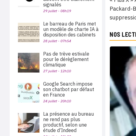
signalés
Packard-Be
29 juillet - 08h19
suppressi
Le barreau de Paris met
un modèle de charte IA à
NOS LECT
disposition des cabinets
28 juillet - 07h54
Pas de trève estivale
pour le dérèglement
climatique
27 juillet - 12h10
Google Search impose
son chatbot par défaut
en France
24 juillet - 20h10
La présence au bureau
ne rend pas plus
productif, selon une
étude d’Indeed