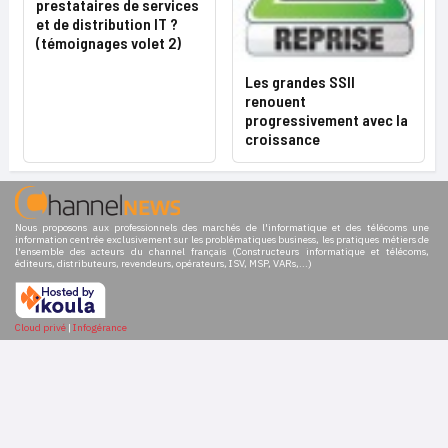
prestataires de services
et de distribution IT ?
(témoignages volet 2)
Les grandes SSII
renouent
progressivement avec la
croissance
Nous proposons aux professionnels des marchés de l'informatique et des télécoms une
information centrée exclusivement sur les problématiques business, les pratiques métiers de
l'ensemble des acteurs du channel français (Constructeurs informatique et télécoms,
éditeurs, distributeurs, revendeurs, opérateurs, ISV, MSP, VARs,...)
Cloud privé
|
Infogérance