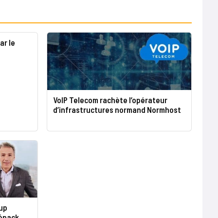
ar le
VoIP Telecom rachète l’opérateur
d’infrastructures normand Normhost
up
répack