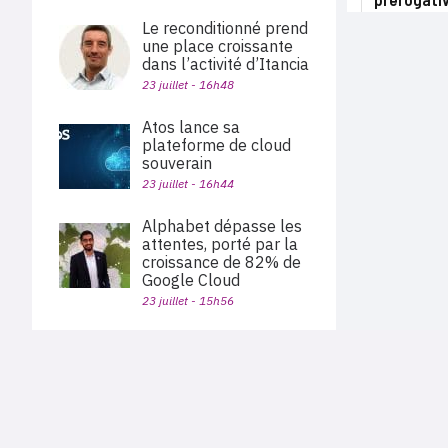
Le reconditionné prend
une place croissante
dans l’activité d’Itancia
23 juillet - 16h48
Atos lance sa
plateforme de cloud
souverain
23 juillet - 16h44
Alphabet dépasse les
attentes, porté par la
croissance de 82% de
Google Cloud
23 juillet - 15h56
Proofpoint révèle
l’existence du malware-
PLAN DU SITE
as-a-service Cruciferra
Actu des sociétés
22 juillet - 18h45
Agenda
Nous proposons aux professionnels des marchés de
En bref
l'informatique et des télécoms une information centrée
Benoist Desanlis devient
exclusivement sur les problématiques business, les pratiques
Expertises