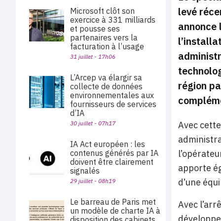
levé réc
Microsoft clôt son
exercice à 331 milliards
annonce l
et pousse ses
partenaires vers la
l’install
facturation à l’usage
administr
31 juillet - 17h06
technolog
L’Arcep va élargir sa
région pa
collecte de données
environnementales aux
compléme
fournisseurs de services
d’IA
30 juillet - 07h17
Avec cette
administra
IA Act européen : les
contenus générés par IA
l’opérateu
doivent être clairement
apporte ég
signalés
d’une équi
29 juillet - 08h19
Le barreau de Paris met
Avec l’arr
un modèle de charte IA à
développer
disposition des cabinets