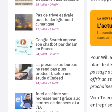
28 juillet - 07h54
Pas de trève estivale
LA NEWS
pour le dérèglement
climatique
L'act
27 juillet - 12h10
L'essenti
dans votr
Google Search impose
son chatbot par défaut
en France
24 juillet - 20h10
Pour Willi
plan de d
La présence au bureau
ne rend pas plus
passage au
productif, selon une
étude d’Indeed
offrir un s
24 juillet - 19h22
prochaines
Intel accélère son
Voip Telec
redressement grâce aux
centres de données et à
entreprise
l’IA