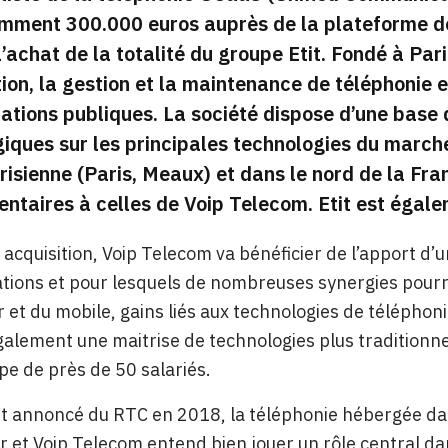
emment 300.000 euros auprès de la plateforme d
’achat de la totalité du groupe Etit. Fondé à Pari
ation, la gestion et la maintenance de téléphoni
ations publiques. La société dispose d’une base de
iques sur les principales technologies du march
risienne (Paris, Meaux) et dans le nord de la Fra
ntaires à celles de Voip Telecom. Etit est éga
 acquisition, Voip Telecom va bénéficier de l’apport d’
tions et pour lesquels de nombreuses synergies pour
r et du mobile, gains liés aux technologies de téléphon
alement une maitrise de technologies plus traditionne
pe de près de 50 salariés.
êt annoncé du RTC en 2018, la téléphonie hébergée dan
 et Voip Telecom entend bien jouer un rôle central d