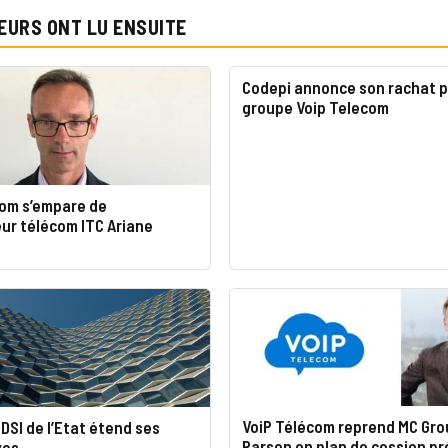
EURS ONT LU ENSUITE
Codepi annonce son rachat p
groupe Voip Telecom
com s’empare de
eur télécom ITC Ariane
VoiP Télécom reprend MC Gro
 DSI de l’Etat étend ses
Parson en plan de cession p
ves