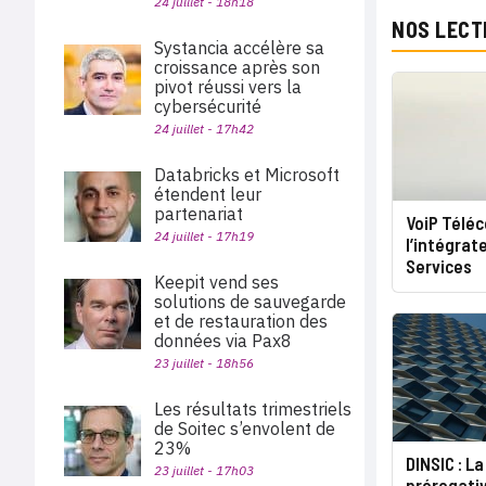
24 juillet - 18h18
NOS LECT
Systancia accélère sa
croissance après son
pivot réussi vers la
cybersécurité
24 juillet - 17h42
Databricks et Microsoft
étendent leur
partenariat
VoiP Télé
24 juillet - 17h19
l’intégrat
Services
Keepit vend ses
solutions de sauvegarde
et de restauration des
données via Pax8
23 juillet - 18h56
Les résultats trimestriels
de Soitec s’envolent de
23%
DINSIC : La
23 juillet - 17h03
prérogati