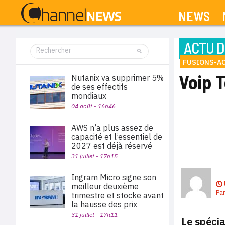
NEWS
ACTU D
FUSIONS-A
Voip T
Nutanix va supprimer 5%
de ses effectifs
mondiaux
04 août - 16h46
AWS n’a plus assez de
capacité et l’essentiel de
2027 est déjà réservé
31 juillet - 17h15
Ingram Micro signe son
meilleur deuxième
Pa
trimestre et stocke avant
la hausse des prix
31 juillet - 17h11
Le spécia