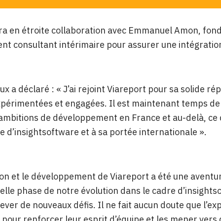
lera en étroite collaboration avec Emmanuel Amon, fond
nt consultant intérimaire pour assurer une intégratio
oux a déclaré : « J’ai rejoint Viareport pour sa solide r
périmentées et engagées. Il est maintenant temps de s
ambitions de développement en France et au-delà, ce q
le d’insightsoftware et à sa portée internationale ».
ion et le développement de Viareport a été une aventur
elle phase de notre évolution dans le cadre d’insightsof
lever de nouveaux défis. Il ne fait aucun doute que l’ex
 pour renforcer leur esprit d’équipe et les mener vers