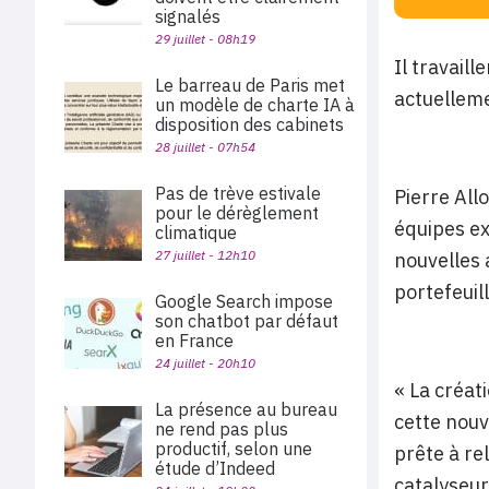
signalés
29 juillet - 08h19
Il travail
Le barreau de Paris met
actuelleme
un modèle de charte IA à
disposition des cabinets
28 juillet - 07h54
Pas de trève estivale
Pierre All
pour le dérèglement
équipes ex
climatique
27 juillet - 12h10
nouvelles 
portefeuil
Google Search impose
son chatbot par défaut
en France
24 juillet - 20h10
« La créat
La présence au bureau
cette nouv
ne rend pas plus
productif, selon une
prête à re
étude d’Indeed
catalyseur