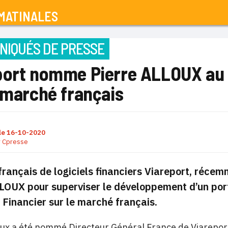
MATINALES
IQUÉS DE PRESSE
port nomme Pierre ALLOUX au 
 marché français
le
16-10-2020
r
Cpresse
 français de logiciels financiers Viareport, réc
LOUX pour superviser le développement d’un port
 Financier sur le marché français.
oux a été nommé Directeur Général France de Viareport, 