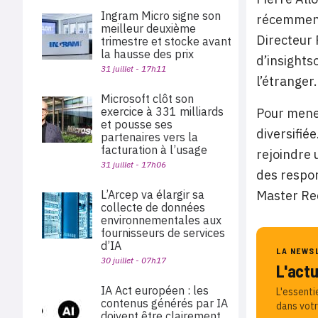
Ingram Micro signe son
récemment 
meilleur deuxième
Directeur 
trimestre et stocke avant
la hausse des prix
d’insights
31 juillet - 17h11
l’étranger.
Microsoft clôt son
exercice à 331 milliards
Pour mener
et pousse ses
diversifié
partenaires vers la
facturation à l’usage
rejoindre 
31 juillet - 17h06
des respon
L’Arcep va élargir sa
Master Rec
collecte de données
environnementales aux
fournisseurs de services
d’IA
LA NEWS
30 juillet - 07h17
L'act
IA Act européen : les
L'essenti
contenus générés par IA
dans votr
doivent être clairement