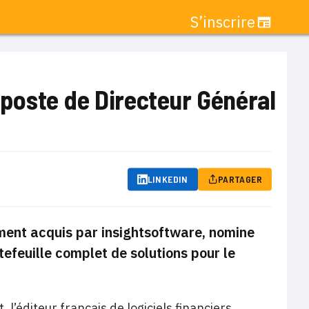
S’inscrire
poste de Directeur Général
LINKEDIN
PARTAGER
emment acquis par insightsoftware, nomine
efeuille complet de solutions pour le
l’éditeur français de logiciels financiers