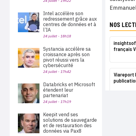
24 juillet - 19h22
Emmanuel
Intel accélère son
redressement grâce aux
NOS LECT
centres de données et à
l’IA
24 juillet - 18h18
insightsof
Systancia accélère sa
français V
croissance après son
pivot réussi vers la
cybersécurité
24 juillet - 17h42
Viareport 
publicatio
Databricks et Microsoft
étendent leur
partenariat
24 juillet - 17h19
Keepit vend ses
solutions de sauvegarde
et de restauration des
données via Pax8