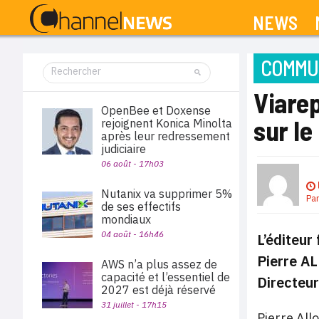
NEWS
COMMUN
Viare
OpenBee et Doxense
sur le
rejoignent Konica Minolta
après leur redressement
judiciaire
06 août - 17h03
Nutanix va supprimer 5%
Pa
de ses effectifs
mondiaux
04 août - 16h46
L’éditeur
Pierre AL
AWS n’a plus assez de
capacité et l’essentiel de
Directeur
2027 est déjà réservé
31 juillet - 17h15
Pierre All