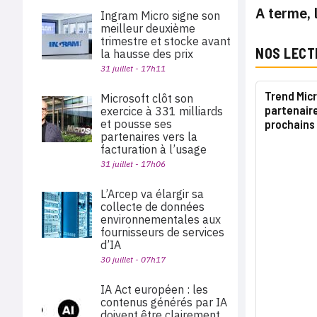
A terme, 
Ingram Micro signe son
meilleur deuxième
trimestre et stocke avant
NOS LECT
la hausse des prix
31 juillet - 17h11
Trend Micr
Microsoft clôt son
partenaire
exercice à 331 milliards
et pousse ses
prochains
partenaires vers la
facturation à l’usage
31 juillet - 17h06
L’Arcep va élargir sa
collecte de données
environnementales aux
fournisseurs de services
d’IA
30 juillet - 07h17
IA Act européen : les
contenus générés par IA
doivent être clairement