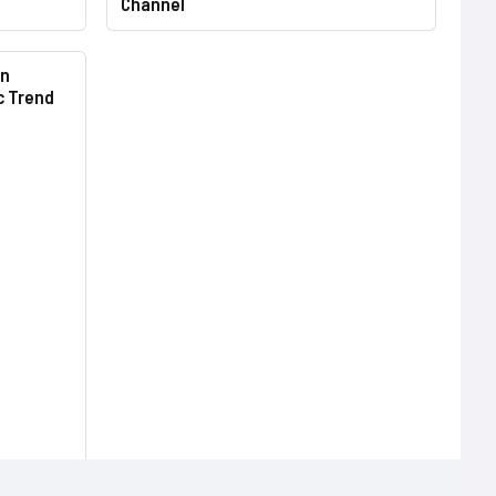
Channel
un
c Trend