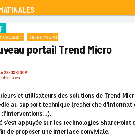
MATINALES
F
MICROSOFT
TREND MICRO
uveau portail Trend Micro
le
23-03-2009
r
Dirk Basyn
deurs et utilisateurs des solutions de Trend Mi
édié au support technique (recherche d’informatio
d’interventions…)..
é s’est appuyée sur les technologies SharePoint 
in de proposer une interface conviviale.