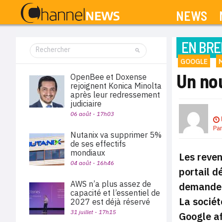
NEWS
EN BRE
GOOGLE
Un no
OpenBee et Doxense
rejoignent Konica Minolta
après leur redressement
judiciaire
06 août - 17h03
Pa
Nutanix va supprimer 5%
de ses effectifs
mondiaux
Les reven
04 août - 16h46
portail d
AWS n’a plus assez de
demande 
capacité et l’essentiel de
La sociét
2027 est déjà réservé
31 juillet - 17h15
Google af