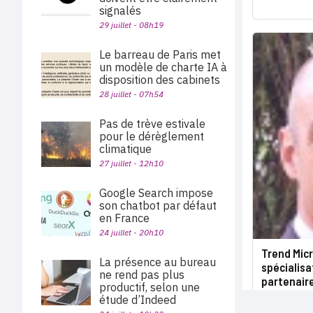
signalés
29 juillet - 08h19
Le barreau de Paris met
un modèle de charte IA à
disposition des cabinets
28 juillet - 07h54
Pas de trève estivale
pour le dérèglement
climatique
27 juillet - 12h10
Google Search impose
son chatbot par défaut
en France
24 juillet - 20h10
Trend Micr
La présence au bureau
spécialis
ne rend pas plus
partenair
productif, selon une
étude d’Indeed