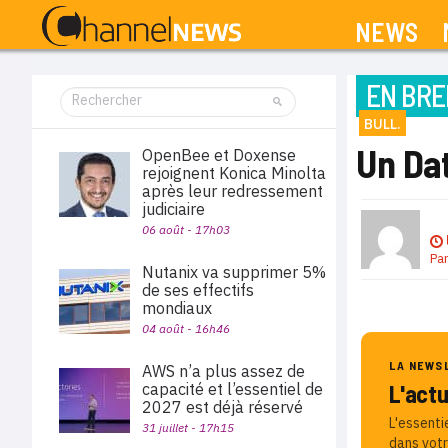
NEWS
EN BRE
BULL.
Un Dat
OpenBee et Doxense
rejoignent Konica Minolta
après leur redressement
judiciaire
06 août - 17h03
Pa
Nutanix va supprimer 5%
de ses effectifs
mondiaux
04 août - 16h46
LA NEWS
AWS n’a plus assez de
capacité et l’essentiel de
L'act
2027 est déjà réservé
L'essenti
31 juillet - 17h15
dans votr