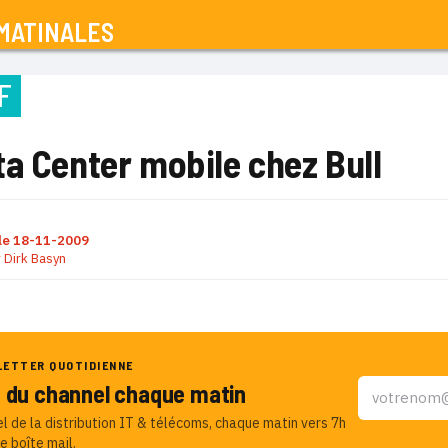
MATINALES
F
a Center mobile chez Bull
le
18-11-2009
r
Dirk Basyn
LETTER QUOTIDIENNE
u du channel chaque matin
el de la distribution IT & télécoms, chaque matin vers 7h
e boîte mail.