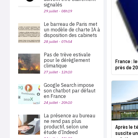
signalés
29 juillet - 08h19
Le barreau de Paris met
un modèle de charte IA à
disposition des cabinets
28 juillet - 07h54
Pas de trève estivale
pour le dérèglement
France : l
climatique
près de 2
27 juillet - 12h10
Google Search impose
son chatbot par défaut
en France
24 juillet - 20h10
La présence au bureau
ne rend pas plus
productif, selon une
Après le té
étude d’Indeed
suscite u