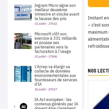
Ingram Micro signe son
meilleur deuxième
trimestre et stocke avant
Imitant en
la hausse des prix
31 juillet - 17h11
– c’est so
maximum su
Microsoft clôt son
exercice à 331 milliards
alimentati
et pousse ses
refroidiss
partenaires vers la
facturation à l’usage
31 juillet - 17h06
L’Arcep va élargir sa
NOS LECT
collecte de données
environnementales aux
fournisseurs de services
d’IA
30 juillet - 07h17
IA Act européen : les
contenus générés par IA
doivent être clairement