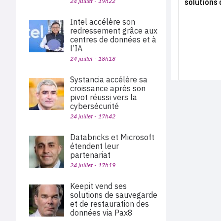
solutions 
24 juillet - 19h22
Intel accélère son
redressement grâce aux
centres de données et à
l’IA
24 juillet - 18h18
Systancia accélère sa
croissance après son
pivot réussi vers la
cybersécurité
24 juillet - 17h42
Databricks et Microsoft
étendent leur
partenariat
24 juillet - 17h19
Keepit vend ses
solutions de sauvegarde
et de restauration des
données via Pax8