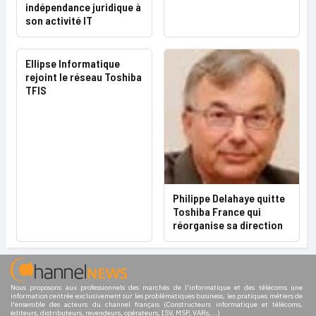
indépendance juridique à
son activité IT
Ellipse Informatique
rejoint le réseau Toshiba
TFIS
Philippe Delahaye quitte
Toshiba France qui
réorganise sa direction
Nous proposons aux professionnels des marchés de l'informatique et des télécoms une
information centrée exclusivement sur les problématiques business, les pratiques métiers de
l'ensemble des acteurs du channel français (Constructeurs informatique et télécoms,
éditeurs, distributeurs, revendeurs, opérateurs, ISV, MSP, VARs,...)