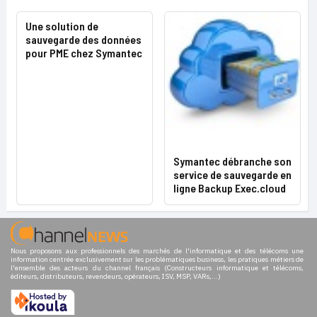
Une solution de
sauvegarde des données
pour PME chez Symantec
Symantec débranche son
service de sauvegarde en
ligne Backup Exec.cloud
Nous proposons aux professionnels des marchés de l'informatique et des télécoms une
information centrée exclusivement sur les problématiques business, les pratiques métiers de
l'ensemble des acteurs du channel français (Constructeurs informatique et télécoms,
éditeurs, distributeurs, revendeurs, opérateurs, ISV, MSP, VARs,...)