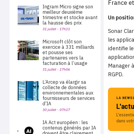
France et
Ingram Micro signe son
meilleur deuxième
Un positi
trimestre et stocke avant
la hausse des prix
31 juillet - 17h11
Sonar Clar
les applic
Microsoft clôt son
exercice à 331 milliards
identifie l
et pousse ses
applicatio
partenaires vers la
facturation à l’usage
Manager à 
31 juillet - 17h06
RGPD.
L’Arcep va élargir sa
collecte de données
environnementales aux
fournisseurs de services
LA NEWS
d’IA
L'act
30 juillet - 07h17
L'essenti
dans votr
IA Act européen : les
contenus générés par IA
doivent être clairement