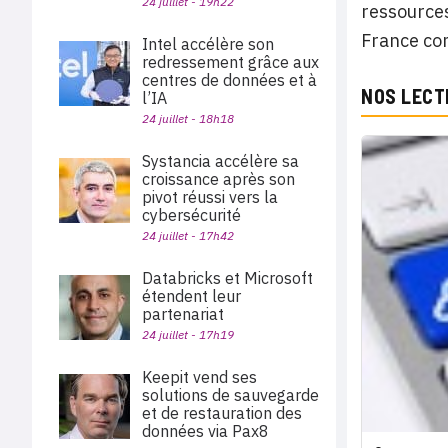
24 juillet - 19h22
ressource
France com
Intel accélère son
redressement grâce aux
centres de données et à
NOS LECT
l’IA
24 juillet - 18h18
Systancia accélère sa
croissance après son
pivot réussi vers la
cybersécurité
24 juillet - 17h42
Databricks et Microsoft
étendent leur
partenariat
24 juillet - 17h19
Keepit vend ses
solutions de sauvegarde
et de restauration des
données via Pax8