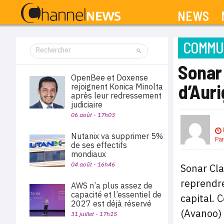
NEWS
COMMUN
Sonar
OpenBee et Doxense
d’Aur
rejoignent Konica Minolta
après leur redressement
judiciaire
06 août - 17h03
Nutanix va supprimer 5%
Pa
de ses effectifs
mondiaux
04 août - 16h46
Sonar Cla
reprendre
AWS n’a plus assez de
capacité et l’essentiel de
capital. 
2027 est déjà réservé
(Avanoo) 
31 juillet - 17h15