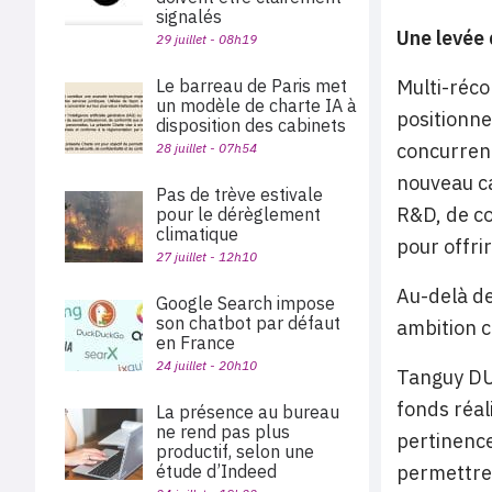
signalés
Une levée 
29 juillet - 08h19
Le barreau de Paris met
Multi-réco
un modèle de charte IA à
positionn
disposition des cabinets
concurrent
28 juillet - 07h54
nouveau ca
Pas de trève estivale
R&D, de co
pour le dérèglement
climatique
pour offrir
27 juillet - 12h10
Au-delà d
Google Search impose
son chatbot par défaut
ambition c
en France
24 juillet - 20h10
Tanguy DU
fonds réal
La présence au bureau
ne rend pas plus
pertinence
productif, selon une
étude d’Indeed
permettre 