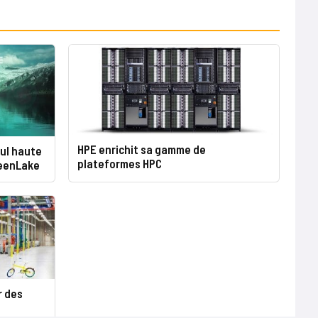
HPE enrichit sa gamme de
cul haute
plateformes HPC
reenLake
r des