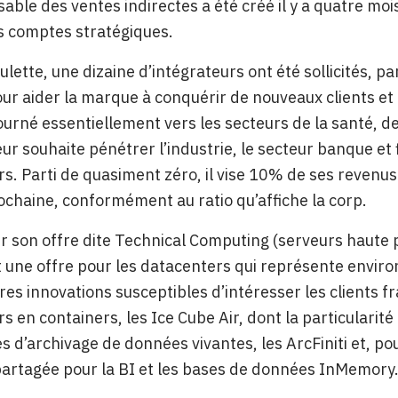
able des ventes indirectes a été créé il y a quatre moi
s comptes stratégiques.
ulette, une dizaine d’intégrateurs ont été sollicités, 
our aider la marque à conquérir de nouveaux clients e
tourné essentiellement vers les secteurs de la santé, de
ur souhaite pénétrer l’industrie, le secteur banque et f
s. Parti de quasiment zéro, il vise 10% de ses revenus
ochaine, conformément au ratio qu’affiche la corp.
 son offre dite Technical Computing (serveurs haute 
une offre pour les datacenters qui représente envir
res innovations susceptibles d’intéresser les clients fr
s en containers, les Ice Cube Air, dont la particularité
s d’archivage de données vivantes, les ArcFiniti et, pou
artagée pour la BI et les bases de données InMemory