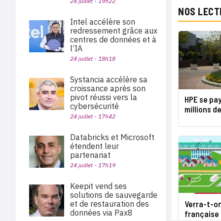
24 juillet - 19h22
NOS LECT
Intel accélère son
redressement grâce aux
centres de données et à
l’IA
24 juillet - 18h18
Systancia accélère sa
croissance après son
pivot réussi vers la
HPE se pay
cybersécurité
millions de
24 juillet - 17h42
Databricks et Microsoft
étendent leur
partenariat
24 juillet - 17h19
Keepit vend ses
solutions de sauvegarde
et de restauration des
Verra-t-on
données via Pax8
française 