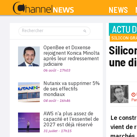
NEWS
ACTU D
SILICON GR
Silico
OpenBee et Doxense
rejoignent Konica Minolta
une di
après leur redressement
judiciaire
06 août - 17h03
Nutanix va supprimer 5%
de ses effectifs
mondiaux
Pa
04 août - 16h46
AWS n’a plus assez de
Le constr
capacité et l’essentiel de
2027 est déjà réservé
vient de 
31 juillet - 17h15
marchés.