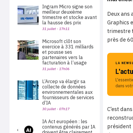
Ingram Micro signe son
meilleur deuxième
Deux ans a
trimestre et stocke avant
Graphics e
la hausse des prix
31 juillet - 17h11
trimestre 
près de 60
Microsoft clôt son
exercice à 331 milliards
et pousse ses
partenaires vers la
facturation à l’usage
LA NEWS
31 juillet - 17h06
L'act
L'essenti
L’Arcep va élargir sa
dans votr
collecte de données
environnementales aux
fournisseurs de services
d’IA
C’est dans
30 juillet - 07h17
reconstruc
IA Act européen : les
président 
contenus générés par IA
doivent être clairement