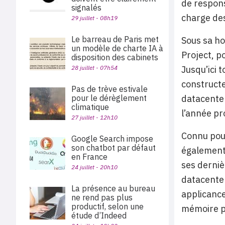
de respons
signalés
charge de
29 juillet - 08h19
Le barreau de Paris met
Sous sa ho
un modèle de charte IA à
Project, p
disposition des cabinets
28 juillet - 07h54
Jusqu’ici 
constructe
Pas de trève estivale
pour le dérèglement
datacenter
climatique
l’année pr
27 juillet - 12h10
Connu pour
Google Search impose
son chatbot par défaut
également 
en France
ses derniè
24 juillet - 20h10
datacenter
La présence au bureau
applicance
ne rend pas plus
productif, selon une
mémoire p
étude d’Indeed