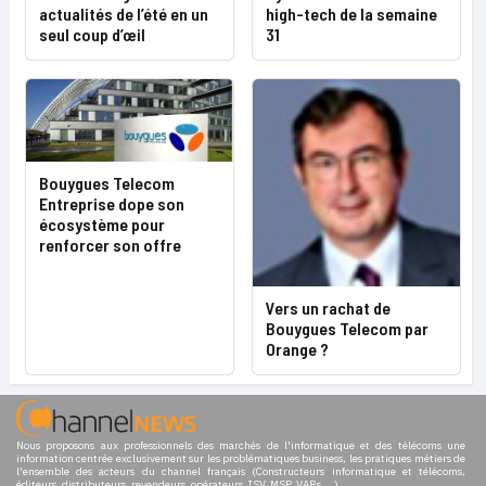
actualités de l’été en un
high-tech de la semaine
seul coup d’œil
31
Bouygues Telecom
Entreprise dope son
écosystème pour
renforcer son offre
Vers un rachat de
Bouygues Telecom par
Orange ?
Nous proposons aux professionnels des marchés de l'informatique et des télécoms une
information centrée exclusivement sur les problématiques business, les pratiques métiers de
l'ensemble des acteurs du channel français (Constructeurs informatique et télécoms,
éditeurs, distributeurs, revendeurs, opérateurs, ISV, MSP, VARs,...)