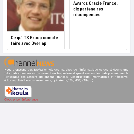
Awards Oracle France :
dix partenaires
récompensés
Ce qu’ITS Group compte
faire avec Overlap
Nous proposons aux professionnels des marchés de l'informatique et des télécoms une
information centrée exclusivement sur les problématiques business, les pratiques métiers de
l'ensemble des acteurs du channel français (Constructeurs informatique et télécoms,
éditeurs, distributeurs, revendeurs, opérateurs, ISV, MSP, VARs,...)
Cloud privé
|
Infogérance