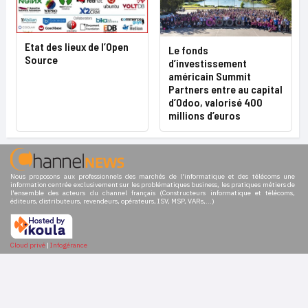
Etat des lieux de l’Open
Le fonds
Source
d’investissement
américain Summit
Partners entre au capital
d’Odoo, valorisé 400
millions d’euros
Nous proposons aux professionnels des marchés de l'informatique et des télécoms une
information centrée exclusivement sur les problématiques business, les pratiques métiers de
l'ensemble des acteurs du channel français (Constructeurs informatique et télécoms,
éditeurs, distributeurs, revendeurs, opérateurs, ISV, MSP, VARs,...)
Cloud privé
|
Infogérance