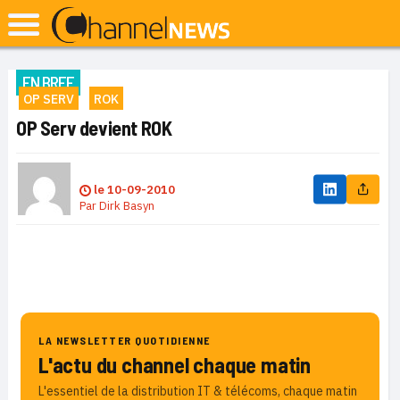
EN BREF
OP SERV
ROK
OP Serv devient ROK
le
10-09-2010
Par
Dirk Basyn
LA NEWSLETTER QUOTIDIENNE
L'actu du channel chaque matin
L'essentiel de la distribution IT & télécoms, chaque matin