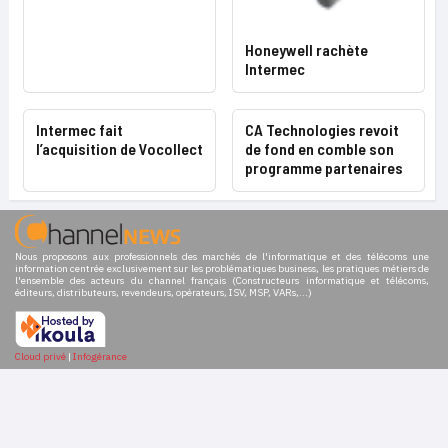
Honeywell rachète
Intermec
Intermec fait
CA Technologies revoit
l’acquisition de Vocollect
de fond en comble son
programme partenaires
Nous proposons aux professionnels des marchés de l'informatique et des télécoms une
information centrée exclusivement sur les problématiques business, les pratiques métiers de
l'ensemble des acteurs du channel français (Constructeurs informatique et télécoms,
éditeurs, distributeurs, revendeurs, opérateurs, ISV, MSP, VARs,...)
Cloud privé
|
Infogérance