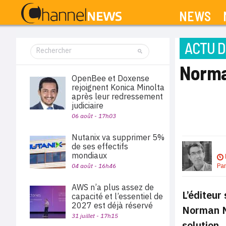
NEWS
ACTU D
Norman
OpenBee et Doxense
rejoignent Konica Minolta
après leur redressement
judiciaire
06 août - 17h03
Nutanix va supprimer 5%
de ses effectifs
mondiaux
Pa
04 août - 16h46
AWS n’a plus assez de
L’éditeur
capacité et l’essentiel de
2027 est déjà réservé
Norman Ne
31 juillet - 17h15
solution.