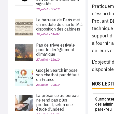
signalés
Pratiqueme
29 juillet - 08h19
d’essai (b
Le barreau de Paris met
Proliant B
un modèle de charte IA à
technique 
disposition des cabinets
28 juillet - 07h54
support d’
à fournir 
Pas de trève estivale
pour le dérèglement
de leurs c
climatique
27 juillet - 12h10
L’objectif
disponible
Google Search impose
son chatbot par défaut
en France
NOS LECT
24 juillet - 20h10
La présence au bureau
Surmonter
ne rend pas plus
des admin
productif, selon une
pare-feu
étude d’Indeed