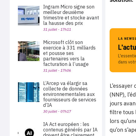
Ingram Micro signe son
meilleur deuxième
trimestre et stocke avant
la hausse des prix
31 juillet - 17h11
LA NEWS
Microsoft clôt son
L'act
exercice à 331 milliards
et pousse ses
L'essenti
partenaires vers la
dans votr
facturation à l’usage
31 juillet - 17h06
L’Arcep va élargir sa
L’essayer 
collecte de données
environnementales aux
(NNP), l’é
fournisseurs de services
jours avan
d’IA
filtre tou
30 juillet - 07h17
lors qu’un
IA Act européen : les
qu’on s’ap
contenus générés par IA
doivent être clairement