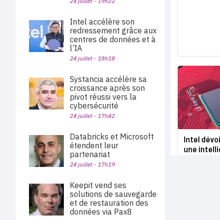
24 juillet - 19h22
Intel accélère son
redressement grâce aux
centres de données et à
l’IA
24 juillet - 18h18
Systancia accélère sa
croissance après son
pivot réussi vers la
cybersécurité
24 juillet - 17h42
Databricks et Microsoft
Intel dév
étendent leur
une intelli
partenariat
24 juillet - 17h19
Keepit vend ses
solutions de sauvegarde
et de restauration des
données via Pax8