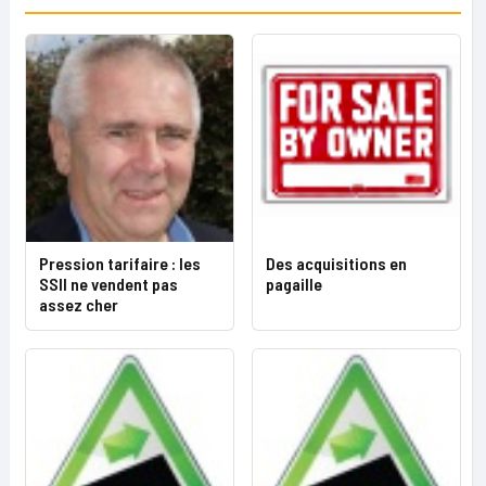
Pression tarifaire : les
Des acquisitions en
SSII ne vendent pas
pagaille
assez cher