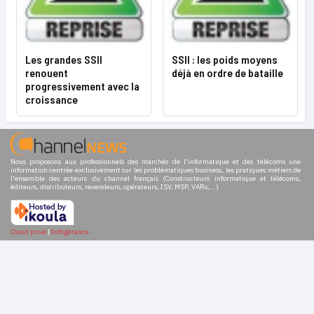
Les grandes SSII
SSII : les poids moyens
renouent
déjà en ordre de bataille
progressivement avec la
croissance
Nous proposons aux professionnels des marchés de l'informatique et des télécoms une
information centrée exclusivement sur les problématiques business, les pratiques métiers de
l'ensemble des acteurs du channel français (Constructeurs informatique et télécoms,
éditeurs, distributeurs, revendeurs, opérateurs, ISV, MSP, VARs,...)
Cloud privé
|
Infogérance