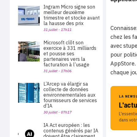
Ingram Micro signe son
meilleur deuxième
trimestre et stocke avant
la hausse des prix
Connaissez
31 juillet - 17h11
chez les f
Microsoft clôt son
avec stupe
exercice à 331 milliards
et pousse ses
pour politi
partenaires vers la
AppStore. 
facturation à l’usage
31 juillet - 17h06
chaque jou
L’Arcep va élargir sa
collecte de données
environnementales aux
LA NEWS
fournisseurs de services
L'act
d’IA
30 juillet - 07h17
L'essenti
dans votr
IA Act européen : les
contenus générés par IA
doivent être clairement