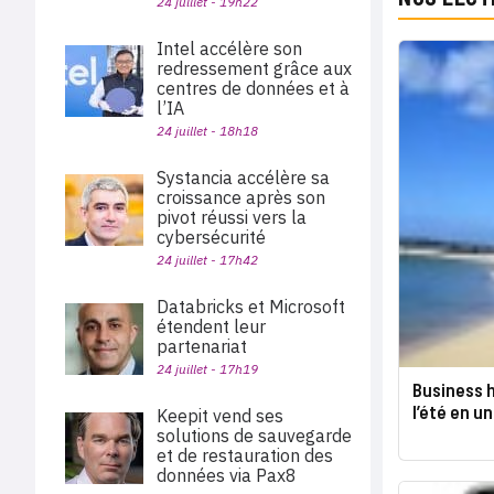
24 juillet - 19h22
Intel accélère son
redressement grâce aux
centres de données et à
l’IA
24 juillet - 18h18
Systancia accélère sa
croissance après son
pivot réussi vers la
cybersécurité
24 juillet - 17h42
Databricks et Microsoft
étendent leur
partenariat
24 juillet - 17h19
Business h
l’été en un
Keepit vend ses
solutions de sauvegarde
et de restauration des
données via Pax8