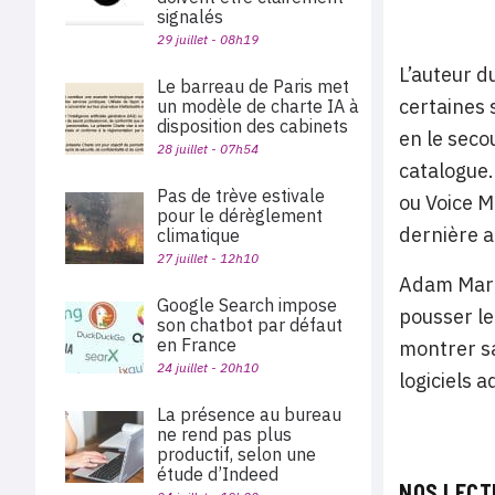
signalés
29 juillet - 08h19
L’auteur d
Le barreau de Paris met
certaines 
un modèle de charte IA à
disposition des cabinets
en le seco
28 juillet - 07h54
catalogue.
Pas de trève estivale
ou Voice M
pour le dérèglement
dernière a
climatique
27 juillet - 12h10
Adam Marti
Google Search impose
pousser le
son chatbot par défaut
en France
montrer sa
24 juillet - 20h10
logiciels 
La présence au bureau
ne rend pas plus
productif, selon une
étude d’Indeed
NOS LECT