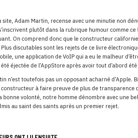
u site, Adam Martin, recense avec une minutie non dén
s’inscrivent plutôt dans la rubrique humour comme ce 
uant. On comprend donc que le constructeur californien
 Plus discutables sont les rejets de ce livre électroniq
obile, une application de VoIP qui a eu le malheur d’ê
 été éjectée de l’AppStore après avoir tout d’abord été
n n’est toutefois pas un opposant acharné d’Apple. Bi
 constructeur à faire preuve de plus de transparence d
 bonne volonté, notre homme dénombre avec une belle 
admis au saint des saints après un premier rejet.
EURS ONT LU ENSUITE