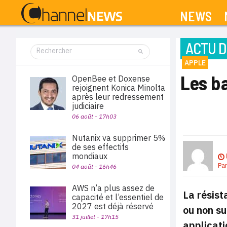
NEWS
ACTU D
APPLE
Les ba
OpenBee et Doxense
rejoignent Konica Minolta
après leur redressement
judiciaire
06 août - 17h03
Nutanix va supprimer 5%
de ses effectifs
mondiaux
Pa
04 août - 16h46
AWS n’a plus assez de
La résist
capacité et l’essentiel de
2027 est déjà réservé
ou non su
31 juillet - 17h15
applicati