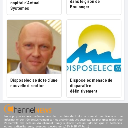
dans le giron de
capital d’Actual
Boulanger
Systèmes
Disposelec se dote d’une
Disposelec menacé de
nouvelle direction
disparaître
définitivement
Nous proposons aux professionnels des marchés de l'informatique et des télécoms une
information centrée exclusivement sur les problématiques business, les pratiques métiers de
l'ensemble des acteurs du channel français (Constructeurs informatique et télécoms,
éditeurs, distributeurs, revendeurs, opérateurs, ISV, MSP, VARs,...)