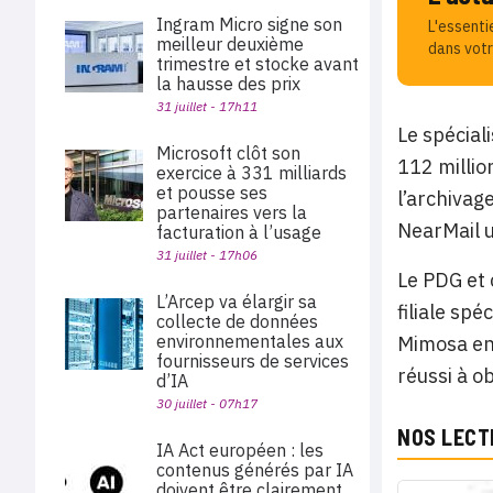
Ingram Micro signe son
L'essenti
meilleur deuxième
dans votr
trimestre et stocke avant
la hausse des prix
31 juillet - 17h11
Le spécial
Microsoft clôt son
112 millio
exercice à 331 milliards
et pousse ses
l’archivag
partenaires vers la
NearMail 
facturation à l’usage
31 juillet - 17h06
Le PDG et 
L’Arcep va élargir sa
filiale spé
collecte de données
environnementales aux
Mimosa en 
fournisseurs de services
réussi à ob
d’IA
30 juillet - 07h17
NOS LECT
IA Act européen : les
contenus générés par IA
doivent être clairement