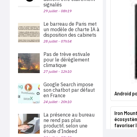
signalés
29 juillet - 08h19
Le barreau de Paris met
un modèle de charte IA à
disposition des cabinets
28 juillet - 07h54
Pas de trève estivale
pour le dérèglement
climatique
27 juillet - 12h10
Google Search impose
son chatbot par défaut
Android po
en France
24 juillet - 20h10
Iron Mount
La présence au bureau
écosystèm
ne rend pas plus
favoriser 
productif, selon une
étude d’Indeed