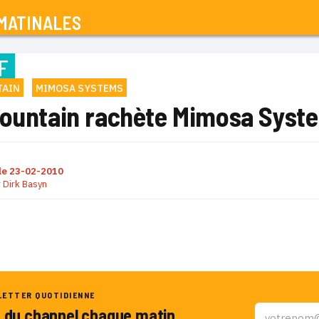
MATINALES
F
TAIN
MIMOSA SYSTEMS
Mountain rachète Mimosa Syst
le
23-02-2010
r
Dirk Basyn
LETTER QUOTIDIENNE
u du channel chaque matin