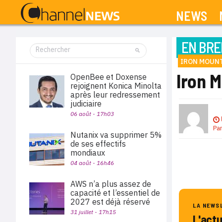
NEWS
EN BRE
IRON MOUN
Iron 
OpenBee et Doxense
rejoignent Konica Minolta
après leur redressement
judiciaire
06 août - 17h03
Pa
Nutanix va supprimer 5%
de ses effectifs
mondiaux
04 août - 16h46
AWS n’a plus assez de
capacité et l’essentiel de
2027 est déjà réservé
LA NEWS
31 juillet - 17h15
L'act