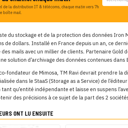
el de la distribution IT & télécoms, chaque matin vers 7h
e boîte mail.
iste du stockage et de la protection des données Iron
ns de dollars. Installé en France depuis un an, ce de
e des mails avec un millier de clients. Partenaire Gold 
une solution d’archivage des données contenues dans
co-fondateur de Mimosa, TM Ravi devrait prendre la di
cialisée dans le StaaS (Storage as a Service) de l’éditeu
tant qu’entité indépendante et laisse en suspens l’aven
tenir des précisions à ce sujet de la part des 2 société
EURS ONT LU ENSUITE