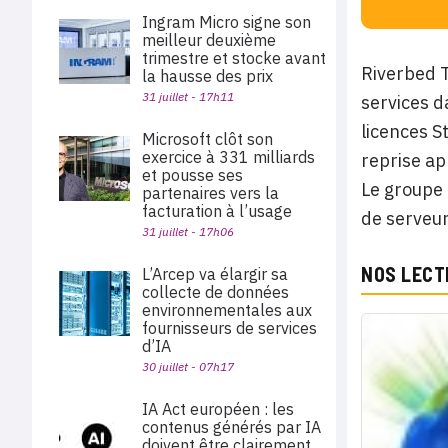
Ingram Micro signe son
meilleur deuxième
trimestre et stocke avant
Riverbed T
la hausse des prix
31 juillet - 17h11
services d
licences S
Microsoft clôt son
exercice à 331 milliards
reprise ap
et pousse ses
Le groupe 
partenaires vers la
facturation à l’usage
de serveur
31 juillet - 17h06
NOS LECT
L’Arcep va élargir sa
collecte de données
environnementales aux
fournisseurs de services
d’IA
30 juillet - 07h17
IA Act européen : les
contenus générés par IA
doivent être clairement