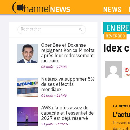
NEWS
EN BRE
RIVERBED
Idex c
OpenBee et Doxense
rejoignent Konica Minolta
après leur redressement
judiciaire
06 août - 17h03
Pa
Nutanix va supprimer 5%
de ses effectifs
mondiaux
04 août - 16h46
LA NEWS
AWS n’a plus assez de
capacité et l’essentiel de
L'act
2027 est déjà réservé
L'essenti
31 juillet - 17h15
dans votr