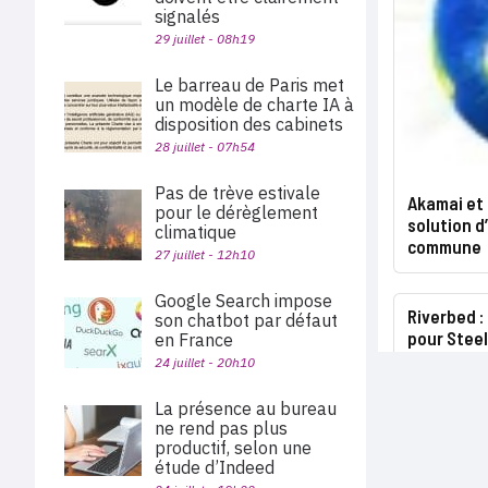
signalés
29 juillet - 08h19
Le barreau de Paris met
un modèle de charte IA à
disposition des cabinets
28 juillet - 07h54
Pas de trève estivale
Akamai et
pour le dérèglement
solution d
climatique
commune
27 juillet - 12h10
Google Search impose
Riverbed :
son chatbot par défaut
pour Stee
en France
24 juillet - 20h10
La présence au bureau
ne rend pas plus
productif, selon une
étude d’Indeed