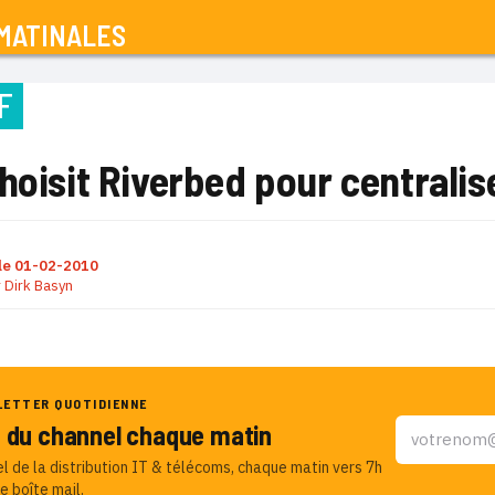
MATINALES
F
hoisit Riverbed pour centrali
le
01-02-2010
r
Dirk Basyn
LETTER QUOTIDIENNE
u du channel chaque matin
el de la distribution IT & télécoms, chaque matin vers 7h
e boîte mail.