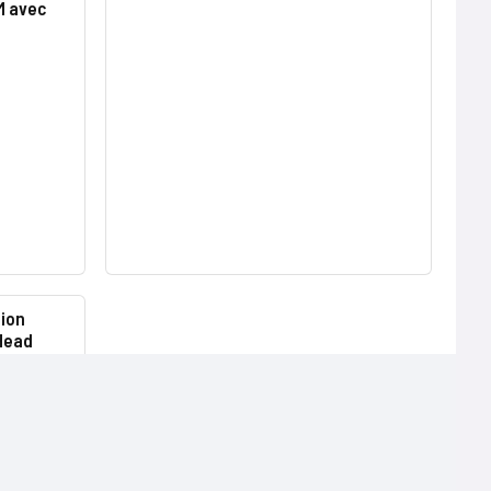
M avec
tion
lHead