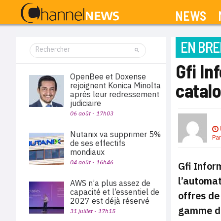
NEWS
EN BRE
Gfi In
OpenBee et Doxense
catal
rejoignent Konica Minolta
après leur redressement
judiciaire
06 août - 17h03
Nutanix va supprimer 5%
Pa
de ses effectifs
mondiaux
04 août - 16h46
Gfi Infor
l’automat
AWS n’a plus assez de
capacité et l’essentiel de
offres de
2027 est déjà réservé
gamme de
31 juillet - 17h15