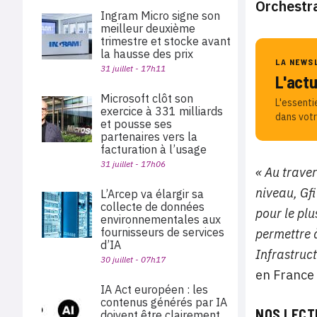
Orchestra
Ingram Micro signe son
meilleur deuxième
trimestre et stocke avant
la hausse des prix
LA NEWS
31 juillet - 17h11
L'act
Microsoft clôt son
L'essenti
exercice à 331 milliards
dans votr
et pousse ses
partenaires vers la
facturation à l’usage
31 juillet - 17h06
« Au trave
niveau, Gf
L’Arcep va élargir sa
collecte de données
pour le plu
environnementales aux
fournisseurs de services
permettre 
d’IA
Infrastruc
30 juillet - 07h17
en France 
IA Act européen : les
contenus générés par IA
NOS LECT
doivent être clairement