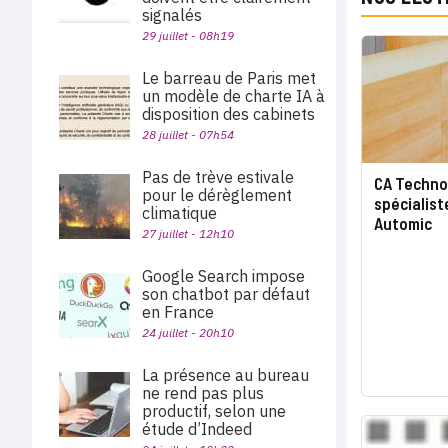
signalés
29 juillet - 08h19
Le barreau de Paris met
un modèle de charte IA à
disposition des cabinets
28 juillet - 07h54
Pas de trève estivale
CA Technol
pour le dérèglement
spécialist
climatique
Automic
27 juillet - 12h10
Google Search impose
son chatbot par défaut
en France
24 juillet - 20h10
La présence au bureau
ne rend pas plus
productif, selon une
étude d’Indeed