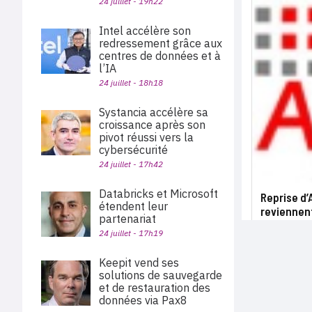
24 juillet - 19h22
Intel accélère son
redressement grâce aux
centres de données et à
l’IA
24 juillet - 18h18
Systancia accélère sa
croissance après son
pivot réussi vers la
cybersécurité
24 juillet - 17h42
Databricks et Microsoft
Reprise d’
étendent leur
reviennent
partenariat
24 juillet - 17h19
Keepit vend ses
solutions de sauvegarde
et de restauration des
données via Pax8