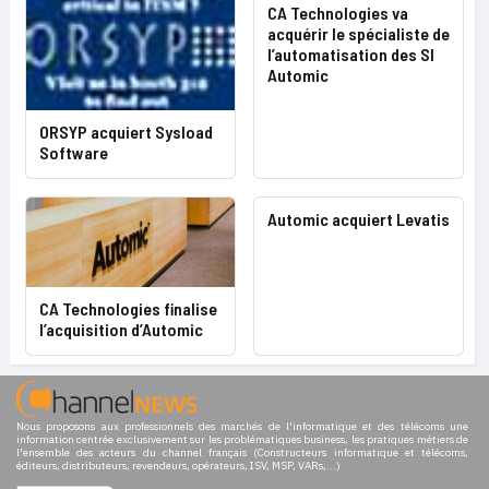
CA Technologies va
acquérir le spécialiste de
l’automatisation des SI
Automic
ORSYP acquiert Sysload
Software
Automic acquiert Levatis
CA Technologies finalise
l’acquisition d’Automic
Nous proposons aux professionnels des marchés de l'informatique et des télécoms une
information centrée exclusivement sur les problématiques business, les pratiques métiers de
l'ensemble des acteurs du channel français (Constructeurs informatique et télécoms,
éditeurs, distributeurs, revendeurs, opérateurs, ISV, MSP, VARs,...)