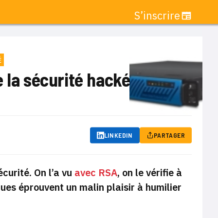
S’inscrire
É
 la sécurité hacké
LINKEDIN
PARTAGER
écurité.
On l’a vu
avec RSA
, on le vérifie à
es éprouvent un malin plaisir à humilier