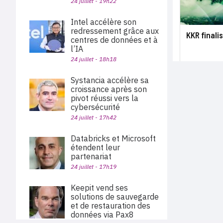
24 juillet - 19h22
Intel accélère son
redressement grâce aux
KKR finali
centres de données et à
l’IA
24 juillet - 18h18
Systancia accélère sa
croissance après son
pivot réussi vers la
cybersécurité
24 juillet - 17h42
Databricks et Microsoft
étendent leur
partenariat
24 juillet - 17h19
Keepit vend ses
solutions de sauvegarde
et de restauration des
données via Pax8