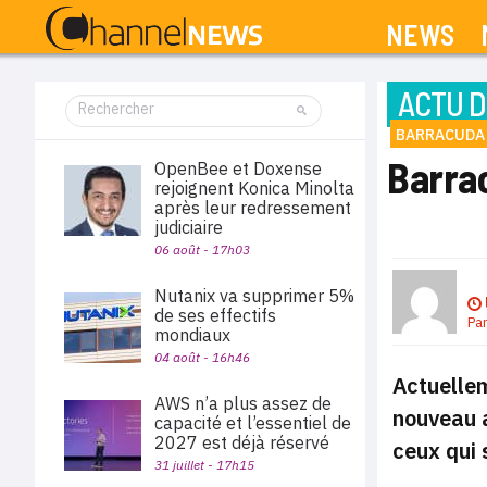
NEWS
ACTU D
BARRACUDA
Barrac
OpenBee et Doxense
rejoignent Konica Minolta
après leur redressement
judiciaire
06 août - 17h03
Nutanix va supprimer 5%
de ses effectifs
Pa
mondiaux
04 août - 16h46
Actuellem
AWS n’a plus assez de
nouveau a
capacité et l’essentiel de
2027 est déjà réservé
ceux qui 
31 juillet - 17h15