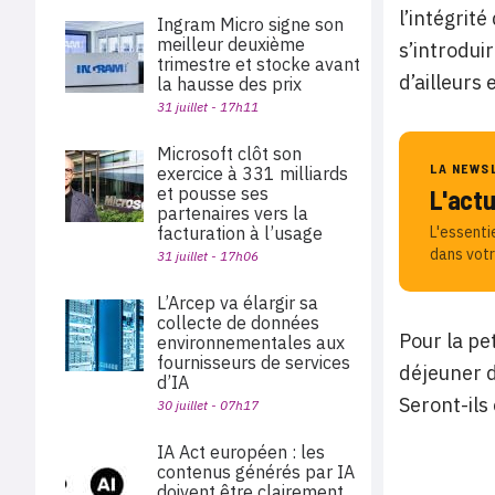
l’intégrité
Ingram Micro signe son
meilleur deuxième
s’introdui
trimestre et stocke avant
d’ailleurs
la hausse des prix
31 juillet - 17h11
Microsoft clôt son
LA NEWS
exercice à 331 milliards
et pousse ses
L'act
partenaires vers la
facturation à l’usage
L'essenti
dans votr
31 juillet - 17h06
L’Arcep va élargir sa
collecte de données
Pour la pe
environnementales aux
fournisseurs de services
déjeuner d
d’IA
Seront-ils
30 juillet - 07h17
IA Act européen : les
contenus générés par IA
doivent être clairement