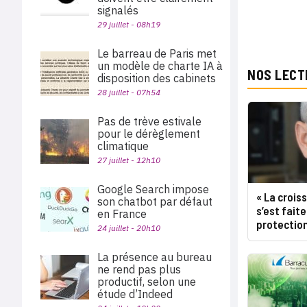
signalés
29 juillet - 08h19
Le barreau de Paris met
un modèle de charte IA à
NOS LECT
disposition des cabinets
28 juillet - 07h54
Pas de trève estivale
pour le dérèglement
climatique
27 juillet - 12h10
Google Search impose
« La croi
son chatbot par défaut
s’est fait
en France
protection
24 juillet - 20h10
La présence au bureau
ne rend pas plus
productif, selon une
étude d’Indeed