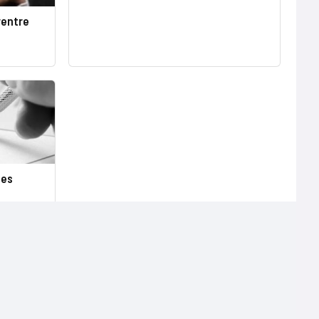
rentre
tes