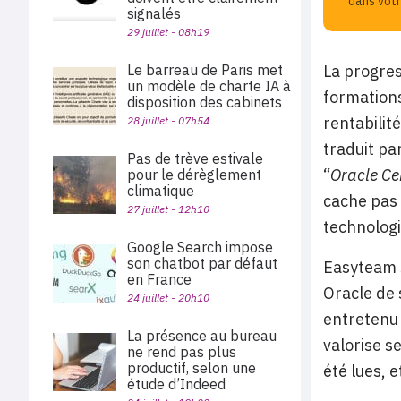
dans votr
signalés
29 juillet - 08h19
Le barreau de Paris met
La progres
un modèle de charte IA à
formations
disposition des cabinets
rentabilité
28 juillet - 07h54
traduit pa
Pas de trève estivale
“
Oracle Ce
pour le dérèglement
climatique
cache pas 
27 juillet - 12h10
technologi
Google Search impose
son chatbot par défaut
Easyteam s
en France
Oracle de 
24 juillet - 20h10
entretenu 
La présence au bureau
valorise s
ne rend pas plus
productif, selon une
été lues, 
étude d’Indeed