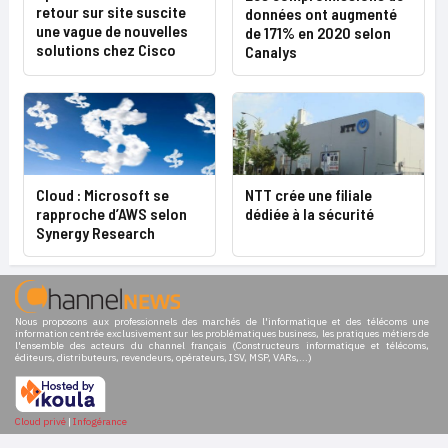
retour sur site suscite
données ont augmenté
une vague de nouvelles
de 171% en 2020 selon
solutions chez Cisco
Canalys
Cloud : Microsoft se
NTT crée une filiale
rapproche d’AWS selon
dédiée à la sécurité
Synergy Research
Nous proposons aux professionnels des marchés de l'informatique et des télécoms une
information centrée exclusivement sur les problématiques business, les pratiques métiers de
l'ensemble des acteurs du channel français (Constructeurs informatique et télécoms,
éditeurs, distributeurs, revendeurs, opérateurs, ISV, MSP, VARs,...)
Cloud privé
|
Infogérance