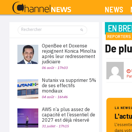
NEWS
EN BRE
REPORTERS 
De plu
OpenBee et Doxense
rejoignent Konica Minolta
après leur redressement
judiciaire
06 août - 17h03
Pa
Nutanix va supprimer 5%
de ses effectifs
mondiaux
04 août - 16h46
LA NEWS
AWS n’a plus assez de
capacité et l’essentiel de
L'act
2027 est déjà réservé
L'essenti
31 juillet - 17h15
dans votr