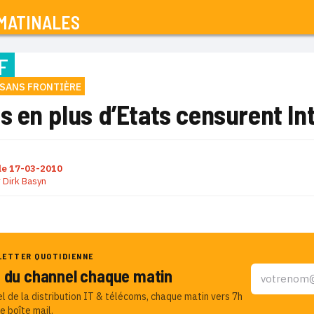
MATINALES
F
SANS FRONTIÈRE
s en plus d’Etats censurent In
le
17-03-2010
r
Dirk Basyn
LETTER QUOTIDIENNE
u du channel chaque matin
el de la distribution IT & télécoms, chaque matin vers 7h
e boîte mail.