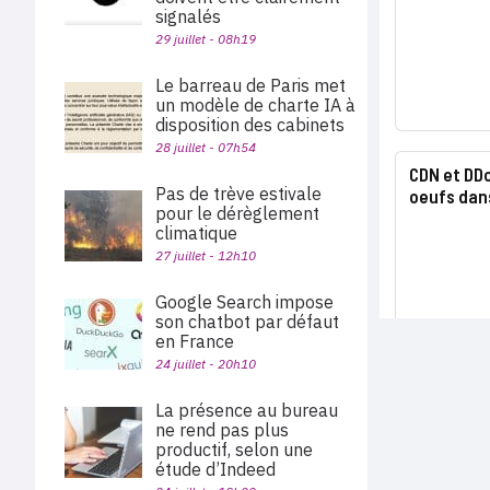
signalés
29 juillet - 08h19
Le barreau de Paris met
un modèle de charte IA à
disposition des cabinets
28 juillet - 07h54
CDN et DDo
Pas de trève estivale
oeufs dan
pour le dérèglement
climatique
27 juillet - 12h10
Google Search impose
son chatbot par défaut
en France
24 juillet - 20h10
La présence au bureau
ne rend pas plus
productif, selon une
étude d’Indeed