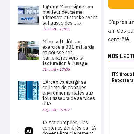
Ingram Micro signe son
meilleur deuxième
trimestre et stocke avant
D’après un
la hausse des prix
31 juillet - 17h11
an. Ces pa
contrôlé.
Microsoft clôt son
exercice à 331 milliards
et pousse ses
NOS LECT
partenaires vers la
facturation à l’usage
31 juillet - 17h06
ITS Group 
Reporters
L’Arcep va élargir sa
collecte de données
environnementales aux
fournisseurs de services
d’IA
30 juillet - 07h17
IA Act européen : les
contenus générés par IA
doivent être clairement