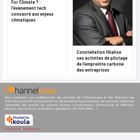
For Climate ? :
l’événement tech
consacré aux enjeux
climatiques
Constellation filialise
ses activités de pilotage
de l’empreinte carbone
des entreprises
Nous proposons aux professionnels des marchés de l'informatique et des télécoms une
information centrée exclusivement sur les problématiques business, les pratiques métiers de
l'ensemble des acteurs du channel français (Constructeurs informatique et télécoms,
éditeurs, distributeurs, revendeurs, opérateurs, ISV, MSP, VARs,...)
Cloud privé
|
Infogérance