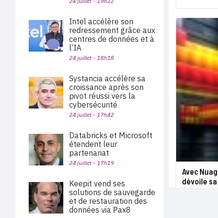
24 juillet - 19h22
Intel accélère son
redressement grâce aux
centres de données et à
l’IA
24 juillet - 18h18
Systancia accélère sa
croissance après son
pivot réussi vers la
cybersécurité
24 juillet - 17h42
Databricks et Microsoft
étendent leur
partenariat
24 juillet - 17h19
Avec Nuag
dévoile sa
Keepit vend ses
solutions de sauvegarde
et de restauration des
données via Pax8