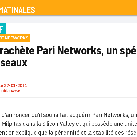
MATINALES
F
RI NETWORKS
rachète Pari Networks, un spéc
éseaux
le
27-01-2011
r
Dirk Basyn
t d’annoncer qu’il souhaitait acquérir Pari Networks, un
 Milpitas dans la Silicon Valley et qui possède une un
ntier explique que la pérennité et la stabilité des rése