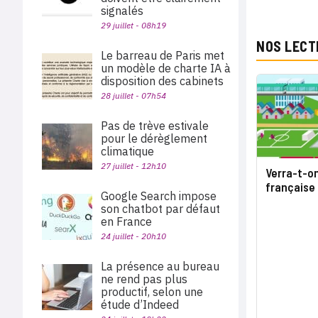
signalés
29 juillet - 08h19
NOS LECT
Le barreau de Paris met
un modèle de charte IA à
disposition des cabinets
28 juillet - 07h54
Pas de trève estivale
pour le dérèglement
climatique
27 juillet - 12h10
Verra-t-on
française 
Google Search impose
son chatbot par défaut
en France
24 juillet - 20h10
La présence au bureau
ne rend pas plus
productif, selon une
étude d’Indeed