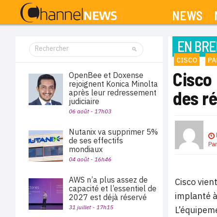
NEWS
EN BRE
CISCO
PA
Cisco 
OpenBee et Doxense
rejoignent Konica Minolta
des r
après leur redressement
judiciaire
06 août - 17h03
Nutanix va supprimer 5%
de ses effectifs
Pa
mondiaux
04 août - 16h46
AWS n’a plus assez de
Cisco vien
capacité et l’essentiel de
implanté à
2027 est déjà réservé
31 juillet - 17h15
L’équipeme