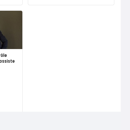
rôle
rossiste