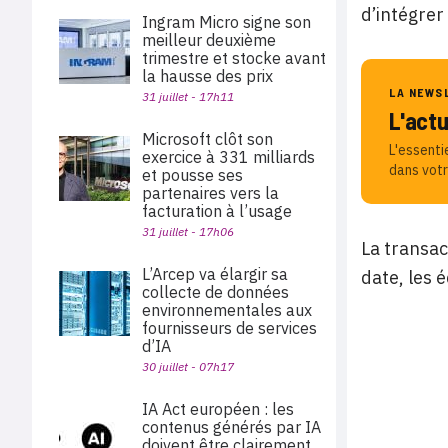
d’intégrer
Ingram Micro signe son
meilleur deuxième
trimestre et stocke avant
la hausse des prix
LA NEWS
31 juillet - 17h11
L'act
Microsoft clôt son
L'essenti
exercice à 331 milliards
dans votr
et pousse ses
partenaires vers la
facturation à l’usage
31 juillet - 17h06
La transac
L’Arcep va élargir sa
date, les 
collecte de données
environnementales aux
fournisseurs de services
d’IA
30 juillet - 07h17
IA Act européen : les
contenus générés par IA
doivent être clairement