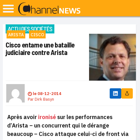
ACTU DES SOCIÉTÉS
ARISTA
CISCO
Cisco entame une bataille
judiciaire contre Arista
le
08-12-2014
Par
Dirk Basyn
Après avoir
ironisé
sur les performances
d’Arista – un concurrent qui le dérange
beaucoup – Cisco attaque celui-ci de front via