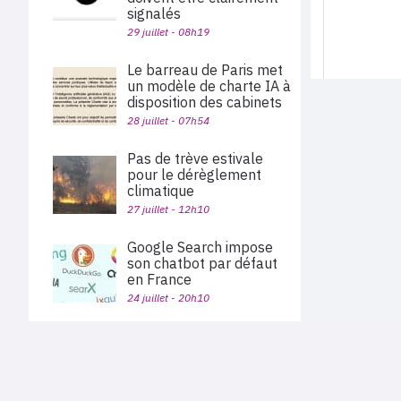
signalés
29 juillet - 08h19
Le barreau de Paris met
un modèle de charte IA à
disposition des cabinets
28 juillet - 07h54
Pas de trève estivale
pour le dérèglement
climatique
27 juillet - 12h10
Google Search impose
son chatbot par défaut
en France
24 juillet - 20h10
La présence au bureau
ne rend pas plus
PLAN DU SITE
productif, selon une
Actu des sociétés
étude d’Indeed
Agenda
Nous proposons aux professionnels des marchés de