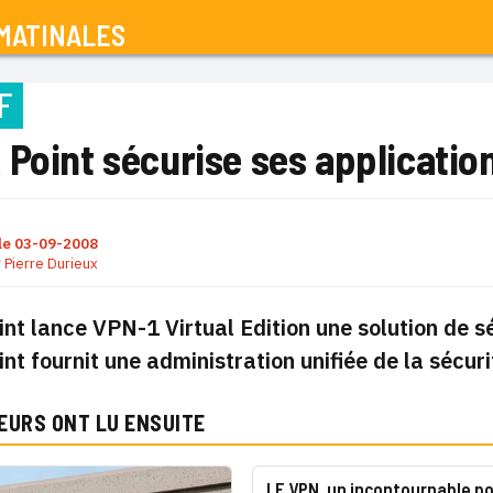
MATINALES
F
Point sécurise ses application
le
03-09-2008
r
Pierre Durieux
nt lance VPN-1 Virtual Edition une solution de sé
nt fournit une administration unifiée de la sécur
EURS ONT LU ENSUITE
LE VPN, un incontournable po