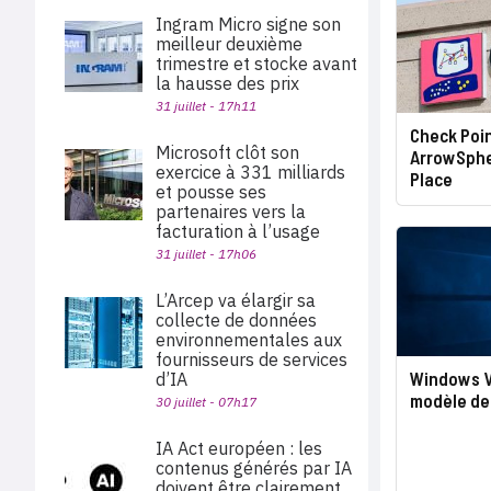
Ingram Micro signe son
meilleur deuxième
trimestre et stocke avant
la hausse des prix
31 juillet - 17h11
Check Poi
Microsoft clôt son
ArrowSphe
exercice à 331 milliards
Place
et pousse ses
partenaires vers la
facturation à l’usage
31 juillet - 17h06
L’Arcep va élargir sa
collecte de données
environnementales aux
fournisseurs de services
Windows Vi
d’IA
modèle de
30 juillet - 07h17
IA Act européen : les
contenus générés par IA
doivent être clairement