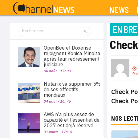
NEWS
EN BRE
Check 
OpenBee et Doxense
rejoignent Konica Minolta
après leur redressement
judiciaire
06 août - 17h03
Pa
Nutanix va supprimer 5%
de ses effectifs
Check Poi
mondiaux
Check Poi
04 août - 16h46
AWS n’a plus assez de
NOS LECT
capacité et l’essentiel de
2027 est déjà réservé
31 juillet - 17h15