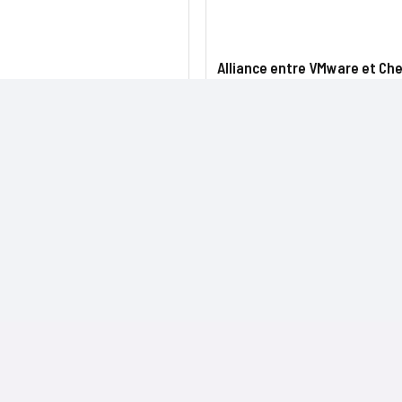
Alliance entre VMware et Che
NOS SITES
CONTACTS
Nominations
InformatiqueNews.fr
Rédaction
Produits et solutions
Projets-Informatiques.fr
Publicité