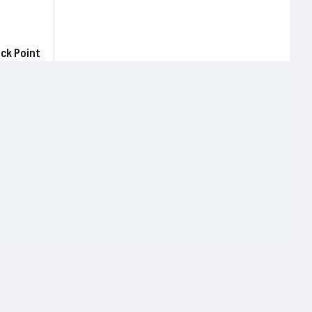
ck Point
Terms of use
Mentions légales
Politique de confidentialité