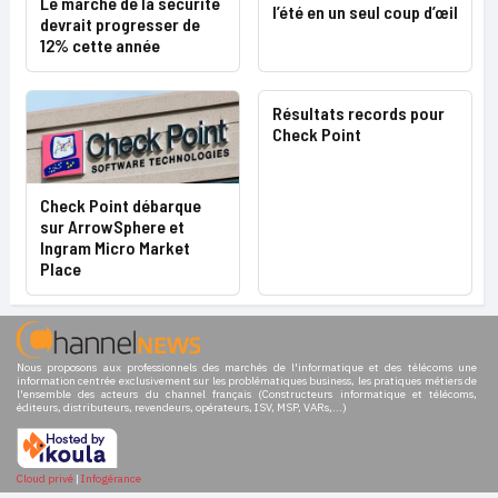
Le marché de la sécurité
l’été en un seul coup d’œil
devrait progresser de
12% cette année
Résultats records pour
Check Point
Check Point débarque
sur ArrowSphere et
Ingram Micro Market
Place
Nous proposons aux professionnels des marchés de l'informatique et des télécoms une
information centrée exclusivement sur les problématiques business, les pratiques métiers de
l'ensemble des acteurs du channel français (Constructeurs informatique et télécoms,
éditeurs, distributeurs, revendeurs, opérateurs, ISV, MSP, VARs,...)
Cloud privé
|
Infogérance