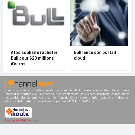
Atos souhaite racheter
Bull lance son portail
Bull pour 620 millions
cloud
d’euros
Nous proposons aux professionnels des marchés de l'informatique et des télécoms une
information centrée exclusivement sur les problématiques business, les pratiques métiers de
l'ensemble des acteurs du channel français (Constructeurs informatique et télécoms,
éditeurs, distributeurs, revendeurs, opérateurs, ISV, MSP, VARs,...)
Cloud privé
|
Infogérance