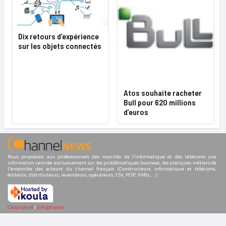
Dix retours d’expérience
sur les objets connectés
Atos souhaite racheter
Bull pour 620 millions
d’euros
Nous proposons aux professionnels des marchés de l'informatique et des télécoms une
information centrée exclusivement sur les problématiques business, les pratiques métiers de
l'ensemble des acteurs du channel français (Constructeurs informatique et télécoms,
éditeurs, distributeurs, revendeurs, opérateurs, ISV, MSP, VARs,...)
Cloud privé
|
Infogérance