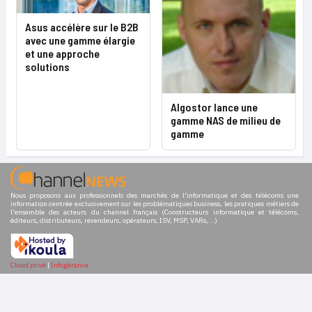
Asus accélère sur le B2B
avec une gamme élargie
et une approche
solutions
Algostor lance une
gamme NAS de milieu de
gamme
Nous proposons aux professionnels des marchés de l'informatique et des télécoms une
information centrée exclusivement sur les problématiques business, les pratiques métiers de
l'ensemble des acteurs du channel français (Constructeurs informatique et télécoms,
éditeurs, distributeurs, revendeurs, opérateurs, ISV, MSP, VARs,...)
Cloud privé
|
Infogérance